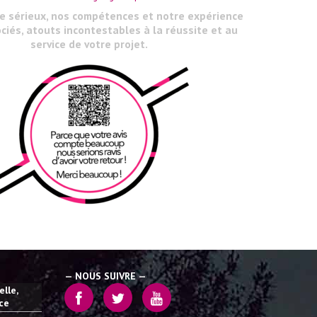
le sérieux, nos compétences et notre expérience
ciés, atouts incontestables à la réussite et au
service de votre projet.
— NOUS SUIVRE —
lle,
ice