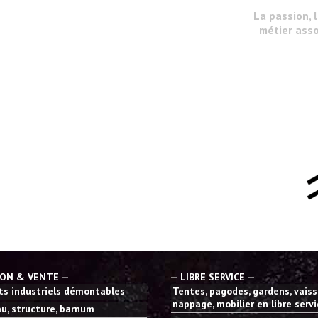
La passion, 
métier asso
ION & VENTE —
— LIBRE SERVICE —
s industriels démontables
Tentes, pagodes, gardens, vaisse
nappage, mobilier en libre serv
u, structure, barnum