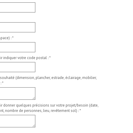
pace) :
*
ir indiquer votre code postal :
*
 souhaité (dimension, plancher, estrade, éclairage, mobilier,
 :
*
ir donner quelques précisions sur votre projet/besoin (date,
t, nombre de personnes, lieu, revêtement sol) :
*