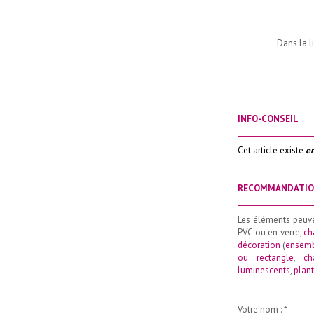
Dans la l
INFO-CONSEIL
_____________________
Cet article existe
en
RECOMMANDATI
_____________________
Les éléments peuv
PVC ou en verre,
ch
décoration
(
ensemb
ou rectangle
,
ch
luminescents
,
plant
Votre nom :
*