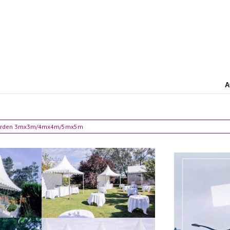
A
arden 3mx3m/4mx4m/5mx5m