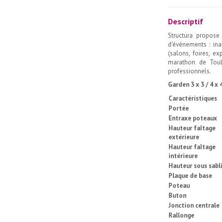
Descriptif
Structura propose
d'événements : ina
(salons, foires, ex
marathon de Toulo
professionnels.
Garden 3 x 3 / 4 x 4
Caractéristiques
Portée
Entraxe poteaux
Hauteur faîtage
extérieure
Hauteur faîtage
intérieure
Hauteur sous sabl
Plaque de base
Poteau
Buton
Jonction centrale
Rallonge