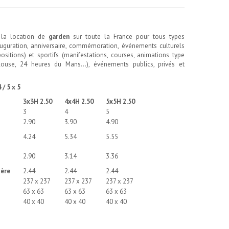
 la location de
garden
sur toute la France pour tous types
uguration, anniversaire, commémoration, événements culturels
positions) et sportifs (manifestations, courses, animations type
use, 24 heures du Mans...), événements publics, privés et
 / 5 x 5
3x3
H 2.50
4x4
H 2.50
5x5
H 2.50
3
4
5
2.90
3.90
4.90
4.24
5.34
5.55
2.90
3.14
3.36
ière
2.44
2.44
2.44
237 x 237
237 x 237
237 x 237
63 x 63
63 x 63
63 x 63
40 x 40
40 x 40
40 x 40