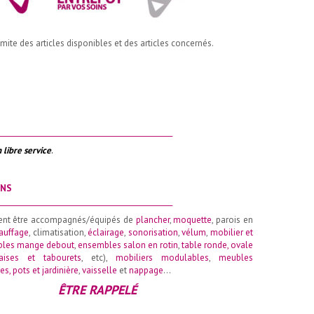
imite des articles disponibles et des articles concernés.
__________________________________________________
 libre service
.
ONS
__________________________________________________
ent être accompagnés/équipés de
plancher
,
moquette
, parois en
auffage
, climatisation,
éclairage
,
sonorisation
,
vélum
,
mobilier et
les mange debout
,
ensembles salon en rotin
,
table ronde
,
ovale
aises et tabourets
, etc),
mobiliers modulables
,
meubles
es, pots et jardinière
,
vaisselle
et
nappage
…
ÊTRE RAPPELÉ