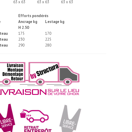
63 x 63
63 x 63
63 x 63
Efforts pondérés
e
Ancrage kg
Lestage kg
H 2.50
oteau
175
170
oteau
230
225
oteau
290
280