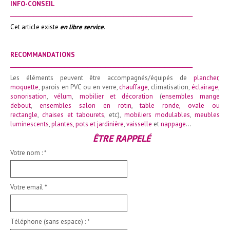
INFO-CONSEIL
_______________________________________________________________________
Cet article existe
en libre service
.
RECOMMANDATIONS
_______________________________________________________________________
Les éléments peuvent être accompagnés/équipés de
plancher
,
moquette
, parois en PVC ou en verre,
chauffage
, climatisation,
éclairage
,
sonorisation
,
vélum
,
mobilier et décoration
(
ensembles mange
debout
,
ensembles salon en rotin
,
table ronde
,
ovale ou
rectangle
,
chaises et tabourets
, etc),
mobiliers modulables
,
meubles
luminescents
,
plantes, pots et jardinière
,
vaisselle
et
nappage
…
ÊTRE RAPPELÉ
Votre nom :
*
Votre email
*
Téléphone (sans espace) :
*