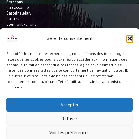
Bordeaux
Carcassonne
Castelnaudary
Castres
Clermont Ferrand
Dax
Gaillac
Gérer le consentement
Hossegor
Leucate
Limoges
Pour offrir les meilleures expériences, nous utilisons des technologies
L'Isle Jourdain
telles que les cookies pour stocker et/ou accéder aux informations des
Montauban
appareils. Le fait de consentir à ces technologies nous permettra de
Mont-de-Marsan
traiter des données telles que le comportement de navigation ou les ID
Montpellier
uniques sur ce site. Le fait de ne pas consentir ou de retirer son
Narbonne
consentement peut avoir un effet négatif sur certaines caractéristiques et
Pau
fonctions.
Perpignan
Saint-Gaudens
Seignosse
Accepter
Tarbes
Toulouse
Refuser
et toute la France
© Structura 2026 |
Crédits-ML
|
Réalisation site/référencement BS
Voir les préférences
Consulting