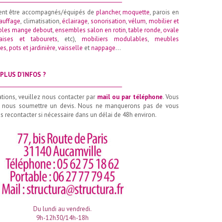
ent être accompagnés/équipés de
plancher
,
moquette
, parois en
auffage
, climatisation,
éclairage
,
sonorisation
,
vélum
,
mobilier et
les mange debout
,
ensembles salon en rotin
,
table ronde
,
ovale
aises et tabourets
, etc),
mobiliers modulables
,
meubles
es, pots et jardinière
,
vaisselle
et
nappage
…
PLUS D'INFOS ?
__________________________________________________
ations, veuillez nous contacter par
mail ou par téléphone
. Vous
 nous soumettre un devis. Nous ne manquerons pas de vous
 recontacter si nécessaire dans un délai de 48h environ.
Du lundi au vendredi.
9h-12h30/14h-18h