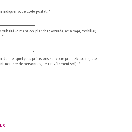
ir indiquer votre code postal :
*
 souhaité (dimension, plancher, estrade, éclairage, mobilier,
 :
*
ir donner quelques précisions sur votre projet/besoin (date,
t, nombre de personnes, lieu, revêtement sol) :
*
ONS
__________________________________________________