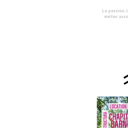
La passion, 
métier asso