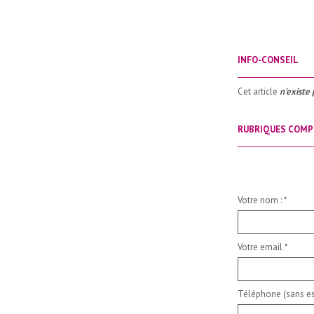
INFO-CONSEIL
_____________________
Cet article
n'existe 
RUBRIQUES COMP
_____________________
Votre nom :
*
Votre email
*
Téléphone (sans es