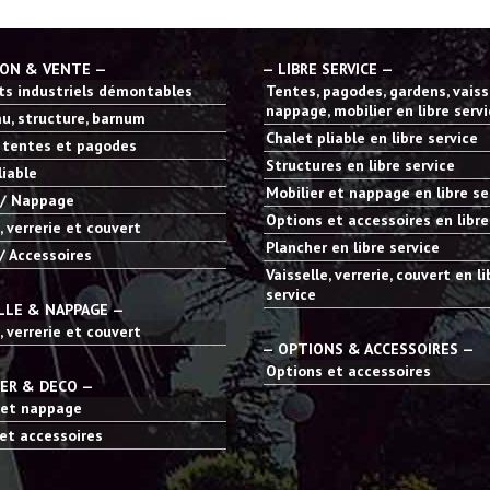
ION & VENTE —
— LIBRE SERVICE —
s industriels démontables
Tentes, pagodes, gardens, vaisse
nappage, mobilier en libre serv
u, structure, barnum
Chalet pliable en libre service
 tentes et pagodes
Structures en libre service
liable
Mobilier et nappage en libre se
 / Nappage
Options et accessoires en libre
, verrerie et couvert
Plancher en libre service
/ Accessoires
Vaisselle, verrerie, couvert en li
service
LLE & NAPPAGE —
, verrerie et couvert
— OPTIONS & ACCESSOIRES —
Options et accessoires
IER & DECO —
 et nappage
et accessoires