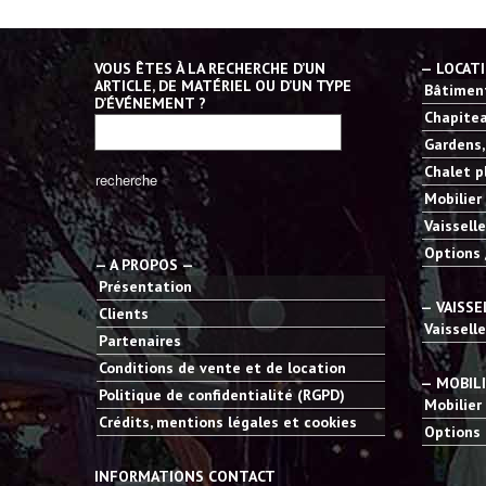
VOUS ÊTES À LA RECHERCHE D’UN
— LOCAT
ARTICLE, DE MATÉRIEL OU D’UN TYPE
Bâtiment
D’ÉVÉNEMENT ?
Chapitea
Gardens,
Chalet p
Mobilier
Vaisselle
Options 
— A PROPOS —
Présentation
— VAISSE
Clients
Vaisselle
Partenaires
Conditions de vente et de location
— MOBIL
Politique de confidentialité (RGPD)
Mobilier
Crédits, mentions légales et cookies
Options 
INFORMATIONS CONTACT