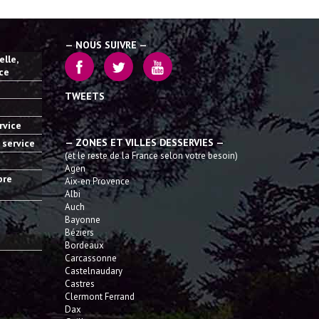
— NOUS SUIVRE —
lle,
ice
TWEETS
rvice
— ZONES ET VILLES DESSERVIES —
 service
(et le reste de la France selon votre besoin)
Agen
bre
Aix-en Provence
Albi
Auch
Bayonne
Béziers
Bordeaux
Carcassonne
Castelnaudary
Castres
Clermont Ferrand
Dax