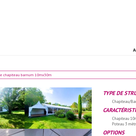
A
ure chapiteau barnum 10mx30m
TYPE DE STR
Chapiteau/B
CARACTÉRIST
Chapiteau 10
Poteau 3 mèt
OPTIONS