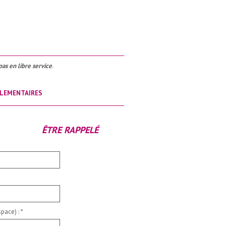
__________________________________________________
pas en libre service
.
LEMENTAIRES
__________________________________________________
ÊTRE RAPPELÉ
pace) :
*