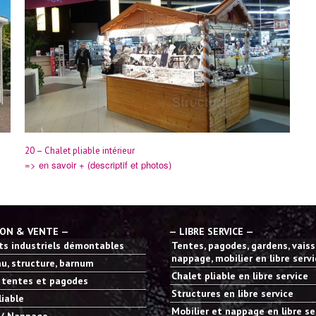
20 – Chalet pliable intérieur
=> en savoir + (descriptif et photos)
ION & VENTE —
— LIBRE SERVICE —
s industriels démontables
Tentes, pagodes, gardens, vaisse
nappage, mobilier en libre serv
u, structure, barnum
Chalet pliable en libre service
 tentes et pagodes
Structures en libre service
liable
Mobilier et nappage en libre se