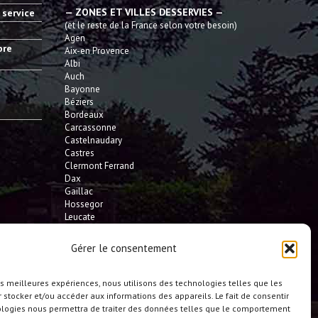
— ZONES ET VILLES DESSERVIES —
 service
(et le reste de la France selon votre besoin)
Agen
bre
Aix-en Provence
Albi
Auch
Bayonne
Béziers
Bordeaux
Carcassonne
Castelnaudary
Castres
Clermont Ferrand
Dax
Gaillac
Hossegor
Leucate
Limoges
L'Isle Jourdain
Gérer le consentement
Montauban
Mont-de-Marsan
Montpellier
les meilleures expériences, nous utilisons des technologies telles que les
Narbonne
 stocker et/ou accéder aux informations des appareils. Le fait de consentir
Pau
ologies nous permettra de traiter des données telles que le comportement