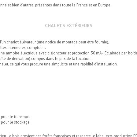
nne et bien d’autres, présentes dans toute la France et en Europe.
CHALETS EXTÉRIEURS
d’un chariot élévateur (une notice de montage peut être fournie),
lettes intérieures, comptoir…
ne armoire électrique avec disjoncteur et protection 30 mA - Éclairage par boît
te de dérivation) compris dans le prix de la location.
alet, ce qui vous procure une simplicité et une rapidité d’installation.
 pour le transport.
é pour le stockage.
tien. Le bois provient des forêts françaises et respecte le label éco-production P