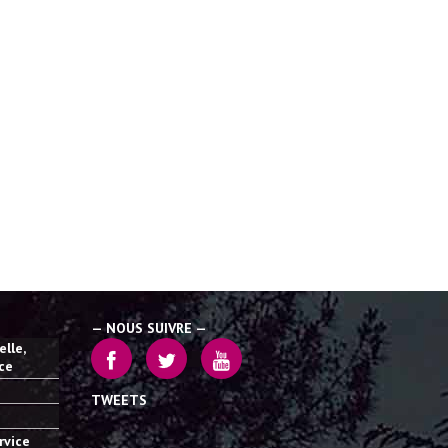
— NOUS SUIVRE —
lle,
ice
TWEETS
rvice