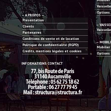
Mobilier
Vaisselle
Options 
— A PROPOS —
Présentation
— VAISSE
Clients
Vaisselle
Partenaires
Conditions de vente et de location
— MOBIL
Politique de confidentialité (RGPD)
Mobilier
Crédits, mentions légales et cookies
Options 
INFORMATIONS CONTACT