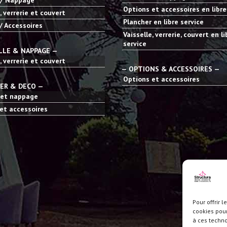
 / Nappage
Options et accessoires en libre
, verrerie et couvert
Plancher en libre service
/ Accessoires
Vaisselle, verrerie, couvert en li
service
LLE & NAPPAGE —
, verrerie et couvert
— OPTIONS & ACCESSOIRES —
Options et accessoires
IER & DECO —
 et nappage
et accessoires
Pour offrir 
cookies pour
à ces techn