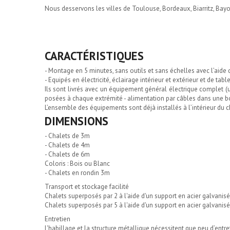
Nous desservons les villes de Toulouse, Bordeaux, Biarritz, Bayo
CARACTÉRISTIQUES
- Montage en 5 minutes, sans outils et sans échelles avec l’aide 
- Equipés en électricité, éclairage intérieur et extérieur et de tab
Ils sont livrés avec un équipement général électrique complet (u
posées à chaque extrémité - alimentation par câbles dans une boî
L’ensemble des équipements sont déjà installés à l’intérieur du ch
DIMENSIONS
- Chalets de 3m
- Chalets de 4m
- Chalets de 6m
Coloris : Bois ou Blanc
- Chalets en rondin 3m
Transport et stockage facilité
Chalets superposés par 2 à l'aide d'un support en acier galvanisé
Chalets superposés par 5 à l'aide d'un support en acier galvanis
Entretien
L'habillage et la structure métallique nécessitent que peu d’entre