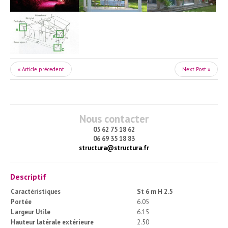
« Article précedent
Next Post »
Nous contacter
05 62 75 18 62
06 69 35 18 83
structura@structura.fr
Descriptif
Caractéristiques
St 6 m
H 2.5
Portée
6.05
Largeur Utile
6.15
Hauteur latérale extérieure
2.50