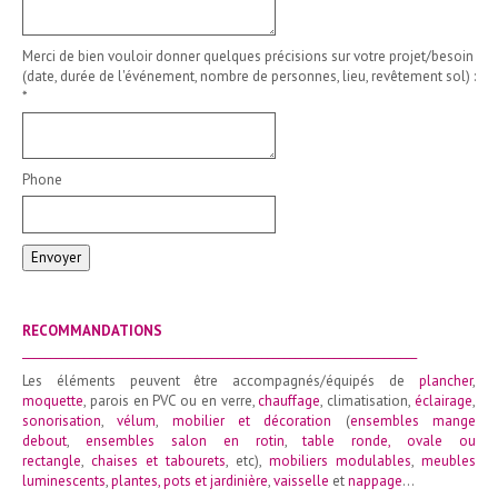
Merci de bien vouloir donner quelques précisions sur votre projet/besoin
(date, durée de l'événement, nombre de personnes, lieu, revêtement sol) :
*
Phone
Envoyer
RECOMMANDATIONS
_______________________________________________________________________
Les éléments peuvent être accompagnés/équipés de
plancher
,
moquette
, parois en PVC ou en verre,
chauffage
, climatisation,
éclairage
,
sonorisation
,
vélum
,
mobilier et décoration
(
ensembles mange
debout
,
ensembles salon en rotin
,
table ronde
,
ovale ou
rectangle
,
chaises et tabourets
, etc),
mobiliers modulables
,
meubles
luminescents
,
plantes, pots et jardinière
,
vaisselle
et
nappage
…