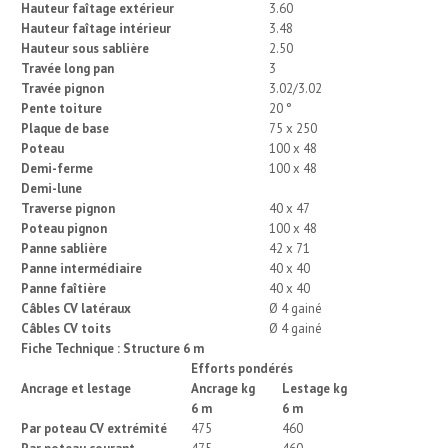
Hauteur faîtage extérieur
3.60
Hauteur faîtage intérieur
3.48
Hauteur sous sablière
2.50
Travée long pan
3
Travée pignon
3.02/3.02
Pente toiture
20 °
Plaque de base
75 x 250
Poteau
100 x 48
Demi-ferme
100 x 48
Demi-lune
Traverse pignon
40 x 47
Poteau pignon
100 x 48
Panne sablière
42 x 71
Panne intermédiaire
40 x 40
Panne faîtière
40 x 40
Câbles CV latéraux
Ø 4 gainé
Câbles CV toits
Ø 4 gainé
Fiche Technique :
Structure 6 m
Efforts pondérés
Ancrage et lestage
Ancrage kg
Lestage kg
6 m
6 m
Par poteau CV extrémité
475
460