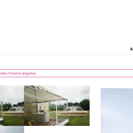
A
arden 5mx5m alignées