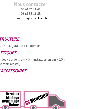
Nous contacter
05 62 75 18 62
06 69 35 18 83
structura@structura.fr
STRUCTURE
une inauguration d'un domaine
ISTIQUES
e deux gardens 5m x 5m installées en 5m x 10m
arents (cristal)
 ACCESSOIRES