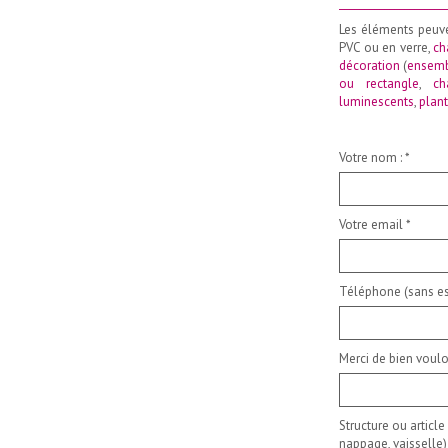
_____________________
Les éléments peuv
PVC ou en verre,
ch
décoration
(
ensemb
ou rectangle
,
ch
luminescents
,
plant
Votre nom :
*
Votre email
*
Téléphone (sans es
Merci de bien voulo
Structure ou article
nappage, vaisselle)