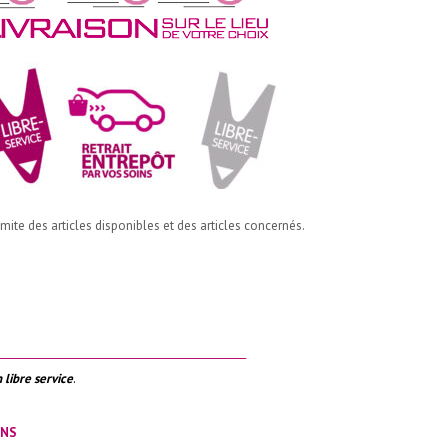
imite des articles disponibles et des articles concernés.
__________________________________________________
 libre service
.
ONS