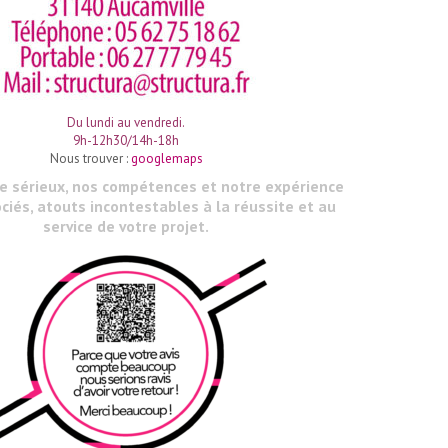
Du lundi au vendredi.
9h-12h30/14h-18h
Nous trouver :
googlemaps
le sérieux, nos compétences et notre expérience
ciés, atouts incontestables à la réussite et au
service de votre projet.