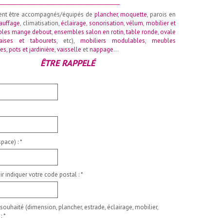
__________________________________________________
ent être accompagnés/équipés de
plancher
,
moquette
, parois en
auffage
, climatisation,
éclairage
,
sonorisation
,
vélum
,
mobilier et
les mange debout
,
ensembles salon en rotin
,
table ronde
,
ovale
aises et tabourets
, etc),
mobiliers modulables
,
meubles
es, pots et jardinière
,
vaisselle
et
nappage
…
ÊTRE RAPPELÉ
pace) :
*
ir indiquer votre code postal :
*
 souhaité (dimension, plancher, estrade, éclairage, mobilier,
 :
*