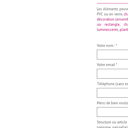
_____________________
Les éléments peuv
PVC ou en verre,
ch
décoration
(
ensemb
ou rectangle
,
ch
luminescents
,
plant
Votre nom :
*
Votre email
*
Téléphone (sans es
Merci de bien voulo
Structure ou article
nappage, vaisselle)