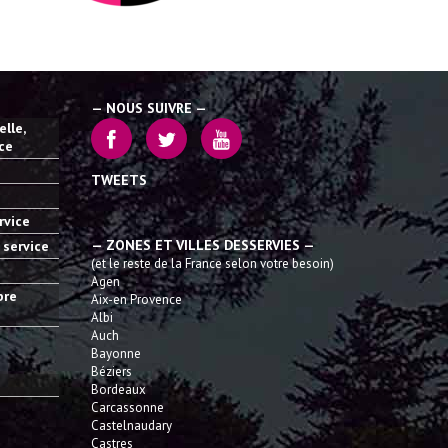
— NOUS SUIVRE —
lle,
ice
TWEETS
rvice
— ZONES ET VILLES DESSERVIES —
 service
(et le reste de la France selon votre besoin)
Agen
bre
Aix-en Provence
Albi
Auch
Bayonne
Béziers
Bordeaux
Carcassonne
Castelnaudary
Castres