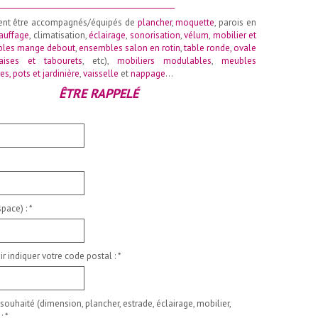
__________________________________________________
ent être accompagnés/équipés de
plancher
,
moquette
, parois en
auffage
, climatisation,
éclairage
,
sonorisation
,
vélum
,
mobilier et
les mange debout
,
ensembles salon en rotin
,
table ronde
,
ovale
aises et tabourets
, etc),
mobiliers modulables
,
meubles
es, pots et jardinière
,
vaisselle
et
nappage
…
ÊTRE RAPPELÉ
pace) :
*
ir indiquer votre code postal :
*
 souhaité (dimension, plancher, estrade, éclairage, mobilier,
 :
*