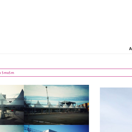
A
en 5mx5m