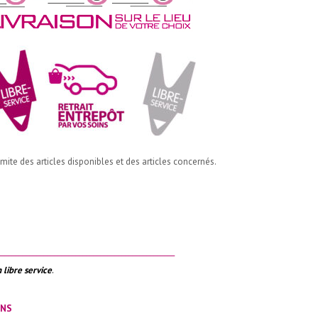
imite des articles disponibles et des articles concernés.
__________________________________________________
 libre service
.
ONS