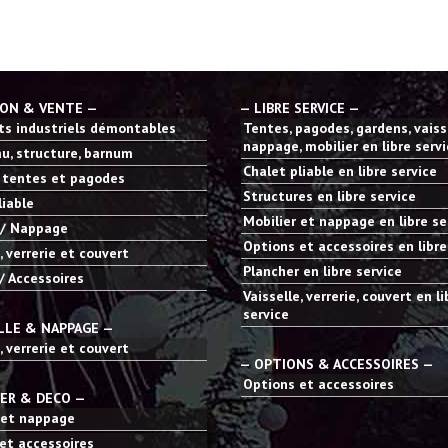
ION & VENTE —
— LIBRE SERVICE —
s industriels démontables
Tentes, pagodes, gardens, vaisse
nappage, mobilier en libre serv
u, structure, barnum
Chalet pliable en libre service
 tentes et pagodes
Structures en libre service
liable
Mobilier et nappage en libre se
 / Nappage
Options et accessoires en libre
, verrerie et couvert
Plancher en libre service
/ Accessoires
Vaisselle, verrerie, couvert en li
service
LLE & NAPPAGE —
, verrerie et couvert
— OPTIONS & ACCESSOIRES —
Options et accessoires
IER & DECO —
 et nappage
et accessoires