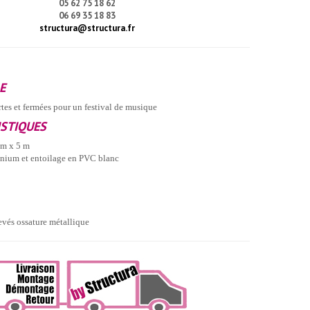
05 62 75 18 62
06 69 35 18 83
structura@structura.fr
E
tes et fermées pour un festival de musique
ISTIQUES
 m x 5 m
nium et entoilage en PVC blanc
evés ossature métallique