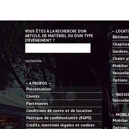
VOUS ÊTES À LA RECHERCHE D’UN
— LOCAT
ARTICLE, DE MATÉRIEL OU D’UN TYPE
Bâtiment
D’ÉVÉNEMENT ?
Chapitea
Gardens,
Chalet p
Mobilier
Vaisselle
Options 
— A PROPOS —
Présentation
— VAISSE
Clients
Vaisselle
Partenaires
Conditions de vente et de location
— MOBIL
Politique de confidentialité (RGPD)
Mobilier
Crédits, mentions légales et cookies
Options 