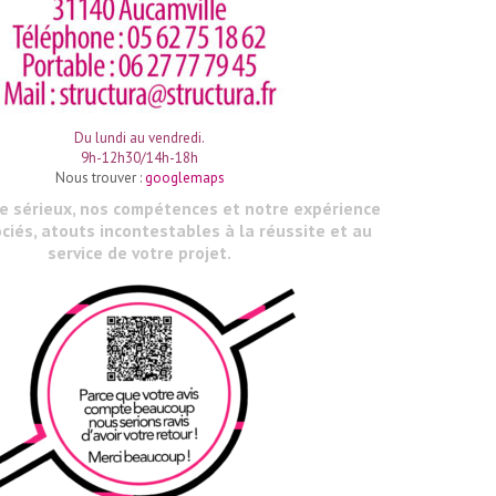
Du lundi au vendredi.
9h-12h30/14h-18h
Nous trouver :
googlemaps
le sérieux, nos compétences et notre expérience
ciés, atouts incontestables à la réussite et au
service de votre projet.