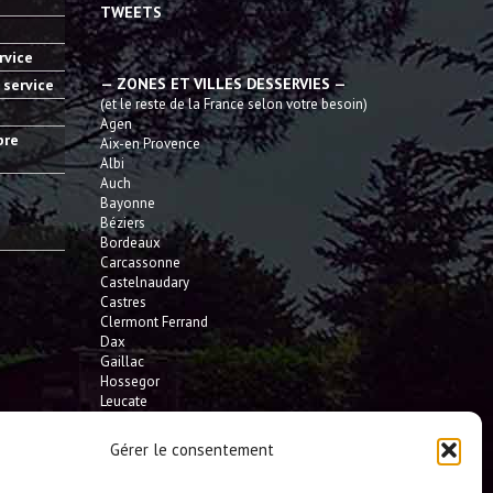
TWEETS
rvice
— ZONES ET VILLES DESSERVIES —
 service
(et le reste de la France selon votre besoin)
Agen
bre
Aix-en Provence
Albi
Auch
Bayonne
Béziers
Bordeaux
Carcassonne
Castelnaudary
Castres
Clermont Ferrand
Dax
Gaillac
Hossegor
Leucate
Limoges
L'Isle Jourdain
Gérer le consentement
Montauban
Mont-de-Marsan