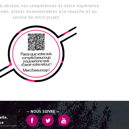
le sérieux, nos compétences et notre expérience
ciés, atouts incontestables à la réussite et au
service de votre projet.
— NOUS SUIVRE —
lle,
ice