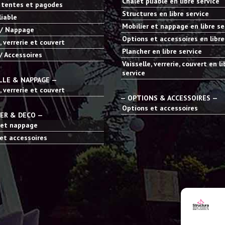
Chalet pliable en libre service
 tentes et pagodes
Structures en libre service
liable
Mobilier et nappage en libre se
 / Nappage
Options et accessoires en libre
, verrerie et couvert
Plancher en libre service
/ Accessoires
Vaisselle, verrerie, couvert en li
service
LLE & NAPPAGE —
, verrerie et couvert
— OPTIONS & ACCESSOIRES —
Options et accessoires
IER & DECO —
 et nappage
et accessoires