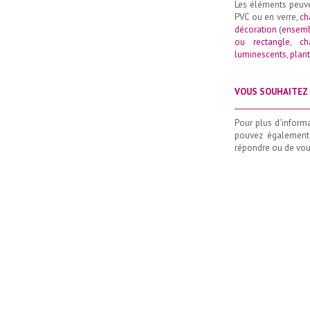
Les éléments peuv
PVC ou en verre,
ch
décoration
(
ensemb
ou rectangle
,
ch
luminescents
,
plant
VOUS SOUHAITEZ 
_____________________
Pour plus d'inform
pouvez également
répondre ou de vous