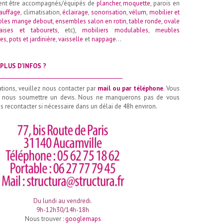
ent être accompagnés/équipés de
plancher
,
moquette
, parois en
auffage
, climatisation,
éclairage
,
sonorisation
,
vélum
,
mobilier et
les mange debout
,
ensembles salon en rotin
,
table ronde
,
ovale
aises et tabourets
, etc),
mobiliers modulables
,
meubles
es, pots et jardinière
,
vaisselle
et
nappage
…
PLUS D'INFOS ?
__________________________________________________
ations, veuillez nous contacter par
mail ou par téléphone
. Vous
 nous soumettre un devis. Nous ne manquerons pas de vous
 recontacter si nécessaire dans un délai de 48h environ.
Du lundi au vendredi.
9h-12h30/14h-18h
Nous trouver :
googlemaps