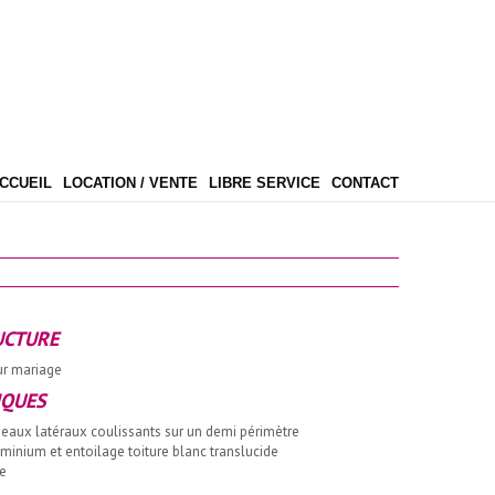
CCUEIL
LOCATION / VENTE
LIBRE SERVICE
CONTACT
UCTURE
ur mariage
IQUES
eaux latéraux coulissants sur un demi périmètre
minium et entoilage toiture blanc translucide
e