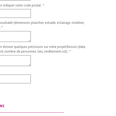
ir indiquer votre code postal :
*
 souhaité (dimension, plancher, estrade, éclairage, mobilier,
 :
*
ir donner quelques précisions sur votre projet/besoin (date,
t, nombre de personnes, lieu, revêtement sol) :
*
ONS
__________________________________________________