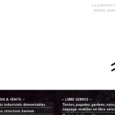
La passion, 
métier asso
ION & VENTE —
— LIBRE SERVICE —
s industriels démontables
Tentes, pagodes, gardens, vaisse
nappage, mobilier en libre serv
u, structure, barnum