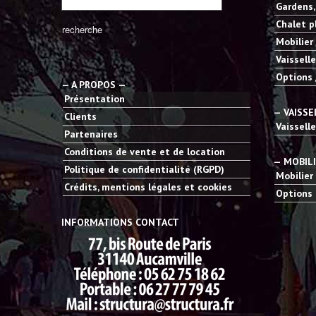
Gardens,
Chalet p
Mobilier
Vaisselle
Options 
— A PROPOS —
Présentation
— VAISSE
Clients
Vaisselle
Partenaires
Conditions de vente et de location
— MOBIL
Politique de confidentialité (RGPD)
Mobilier
Crédits, mentions légales et cookies
Options 
INFORMATIONS CONTACT