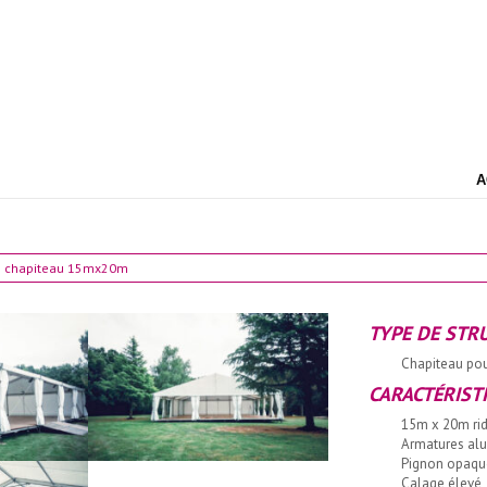
A
re chapiteau 15mx20m
TYPE DE STR
Chapiteau po
CARACTÉRIST
15m x 20m rid
Armatures alu
Pignon opaqu
Calage élevé