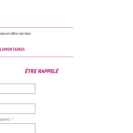
__________________________________________________
pas en libre service
.
LEMENTAIRES
__________________________________________________
ÊTRE RAPPELÉ
pace) :
*