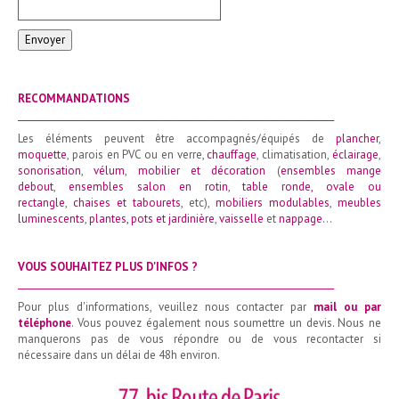
Envoyer
RECOMMANDATIONS
_______________________________________________________________________
Les éléments peuvent être accompagnés/équipés de
plancher
,
moquette
, parois en PVC ou en verre,
chauffage
, climatisation,
éclairage
,
sonorisation
,
vélum
,
mobilier et décoration
(
ensembles mange
debout
,
ensembles salon en rotin
,
table ronde
,
ovale ou
rectangle
,
chaises et tabourets
, etc),
mobiliers modulables
,
meubles
luminescents
,
plantes, pots et jardinière
,
vaisselle
et
nappage
…
VOUS SOUHAITEZ PLUS D'INFOS ?
_______________________________________________________________________
Pour plus d'informations, veuillez nous contacter par
mail ou par
téléphone
. Vous pouvez également nous soumettre un devis. Nous ne
manquerons pas de vous répondre ou de vous recontacter si
nécessaire dans un délai de 48h environ.