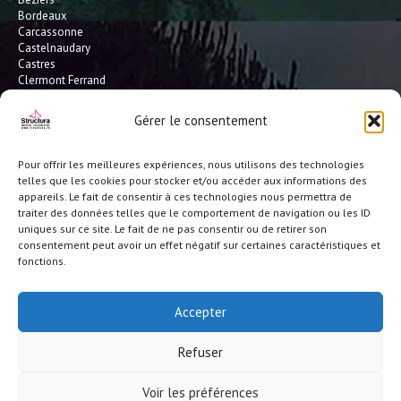
Bordeaux
Carcassonne
Castelnaudary
Castres
Clermont Ferrand
Dax
Gaillac
Gérer le consentement
Hossegor
Leucate
Limoges
Pour offrir les meilleures expériences, nous utilisons des technologies
L'Isle Jourdain
telles que les cookies pour stocker et/ou accéder aux informations des
Montauban
appareils. Le fait de consentir à ces technologies nous permettra de
Mont-de-Marsan
traiter des données telles que le comportement de navigation ou les ID
Montpellier
uniques sur ce site. Le fait de ne pas consentir ou de retirer son
Narbonne
consentement peut avoir un effet négatif sur certaines caractéristiques et
Pau
fonctions.
Perpignan
Saint-Gaudens
Seignosse
Accepter
Tarbes
Toulouse
Refuser
et toute la France
© Structura 2026 |
Crédits-ML
|
Réalisation site/référencement BS
Voir les préférences
Consulting