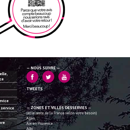
— NOUS SUIVRE —
lle,
ice
TWEETS
rvice
— ZONES ET VILLES DESSERVIES —
 service
(et le reste de la France selon votre besoin)
Agen
bre
Aix-en Provence
Albi