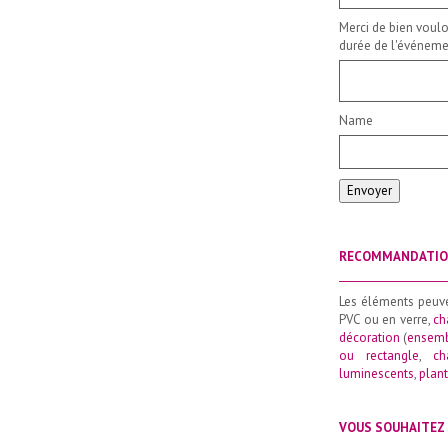
Merci de bien voulo
durée de l'événemen
Name
Envoyer
RECOMMANDATI
_____________________
Les éléments peuv
PVC ou en verre,
ch
décoration
(
ensemb
ou rectangle
,
ch
luminescents
,
plant
VOUS SOUHAITEZ 
_____________________