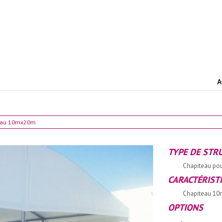
A
teau 10mx20m
TYPE DE STR
Chapiteau pou
CARACTÉRIST
Chapiteau 10
OPTIONS
-