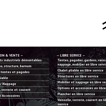
ION & VENTE —
— LIBRE SERVICE —
s industriels démontables
Tentes, pagodes, gardens, vaisse
nappage, mobilier en libre serv
u, structure, barnum
Chalet pliable en libre service
 tentes et pagodes
Structures en libre service
liable
Mobilier et nappage en libre se
 / Nappage
Options et accessoires en libre
, verrerie et couvert
Plancher en libre service
/ Accessoires
Vaisselle, verrerie, couvert en li
service