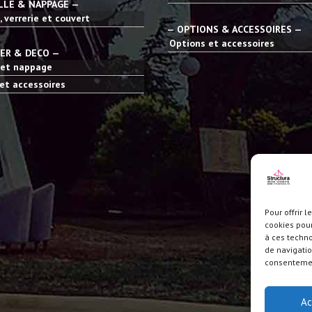
LLE & NAPPAGE —
, verrerie et couvert
— OPTIONS & ACCESSOIRES —
Options et accessoires
IER & DECO —
 et nappage
et accessoires
Pour offrir 
cookies pour
à ces techn
de navigatio
consentement
Ac