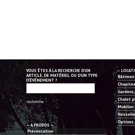
VOUS ÊTES À LA RECHERCHE D’UN
— LOCAT
ARTICLE, DE MATÉRIEL OU D’UN TYPE
Bâtiment
D’ÉVÉNEMENT ?
Chapitea
Gardens,
Chalet p
Mobilier
Vaisselle
Options 
— A PROPOS —
Présentation