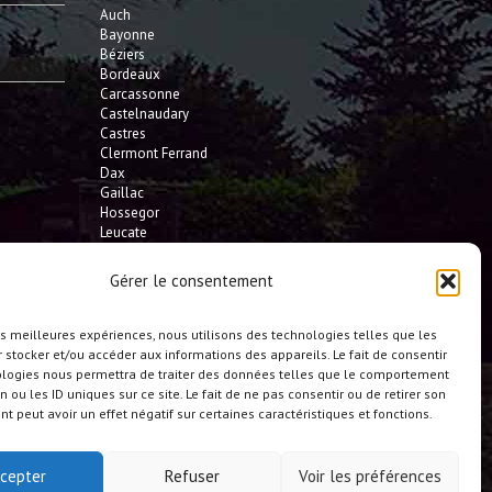
Auch
Bayonne
Béziers
Bordeaux
Carcassonne
Castelnaudary
Castres
Clermont Ferrand
Dax
Gaillac
Hossegor
Leucate
Limoges
L'Isle Jourdain
Gérer le consentement
Montauban
Mont-de-Marsan
Montpellier
les meilleures expériences, nous utilisons des technologies telles que les
Narbonne
 stocker et/ou accéder aux informations des appareils. Le fait de consentir
Pau
ologies nous permettra de traiter des données telles que le comportement
Perpignan
n ou les ID uniques sur ce site. Le fait de ne pas consentir ou de retirer son
Saint-Gaudens
 peut avoir un effet négatif sur certaines caractéristiques et fonctions.
Seignosse
Tarbes
Toulouse
cepter
Refuser
Voir les préférences
et toute la France