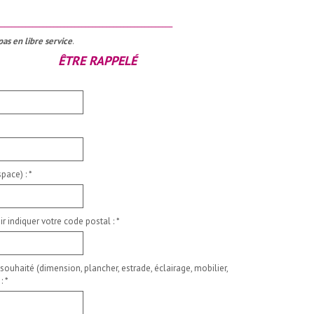
__________________________________________________
pas en libre service
.
ÊTRE RAPPELÉ
pace) :
*
ir indiquer votre code postal :
*
 souhaité (dimension, plancher, estrade, éclairage, mobilier,
 :
*