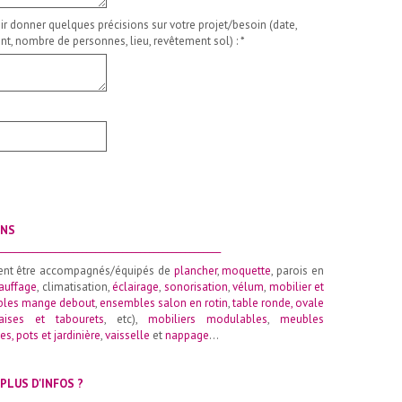
ir donner quelques précisions sur votre projet/besoin (date,
t, nombre de personnes, lieu, revêtement sol) :
*
ONS
__________________________________________________
ent être accompagnés/équipés de
plancher
,
moquette
, parois en
auffage
, climatisation,
éclairage
,
sonorisation
,
vélum
,
mobilier et
les mange debout
,
ensembles salon en rotin
,
table ronde
,
ovale
aises et tabourets
, etc),
mobiliers modulables
,
meubles
es, pots et jardinière
,
vaisselle
et
nappage
…
PLUS D'INFOS ?
__________________________________________________