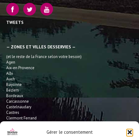
TWEETS
— ZONES ET VILLES DESSERVIES —
(et le reste de la France selon votre besoin)
Agen
Aix-en Provence
Albi
Auch
Bayonne
Béziers
Bordeaux
Carcassonne
Castelnaudary
Castres
Clermont Ferrand
Dax
Gaillac
Gérer le consentement
Hossegor