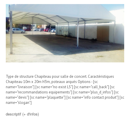
Type de structure Chapiteau pour salle de concert. Caractéristiques
Chapiteau 10m x 20m H3m, poteaux arqués Options - [sc
name="livraison"] [sc name="no exist LS"] [sc name="call_back"] [sc
name="recommandations equipements"] [sc name="plus_d_infos"] [sc
name="devis"] [sc name="plaquette"] [sc name="info contact produit"] [sc
name="slogan"]
descriptif (+ d'infos)