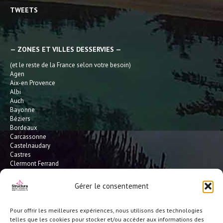
TWEETS
— ZONES ET VILLES DESSERVIES —
(et le reste de la France selon votre besoin)
Agen
Aix-en Provence
Albi
Auch
Bayonne
Béziers
Bordeaux
Carcassonne
Castelnaudary
Castres
Clermont Ferrand
Dax
Gaillac
Gérer le consentement
Hossegor
Leucate
Limoges
Pour offrir les meilleures expériences, nous utilisons des technologies
L'Isle Jourdain
telles que les cookies pour stocker et/ou accéder aux informations des