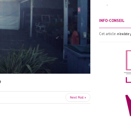
-
INFO-CONSEIL
_____________________
Cet article
n'existe 
Next Post »