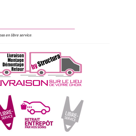
__________________________________________________
pas en libre service
.