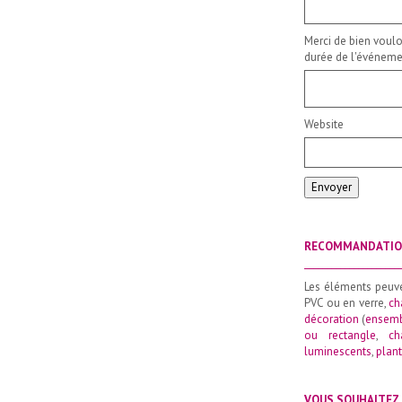
Merci de bien voulo
durée de l'événemen
Website
Envoyer
RECOMMANDATI
_____________________
Les éléments peuv
PVC ou en verre,
ch
décoration
(
ensemb
ou rectangle
,
ch
luminescents
,
plant
VOUS SOUHAITEZ 