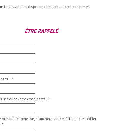
imite des articles disponibles et des articles concernés.
ÊTRE RAPPELÉ
pace) :
*
ir indiquer votre code postal :
*
 souhaité (dimension, plancher, estrade, éclairage, mobilier,
 :
*