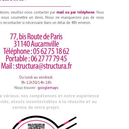
__________________________________________________
ations, veuillez nous contacter par
mail ou par téléphone
. Vous
 nous soumettre un devis. Nous ne manquerons pas de vous
 recontacter si nécessaire dans un délai de 48h environ.
Du lundi au vendredi.
9h-12h30/14h-18h
Nous trouver :
googlemaps
le sérieux, nos compétences et notre expérience
ciés, atouts incontestables à la réussite et au
service de votre projet.