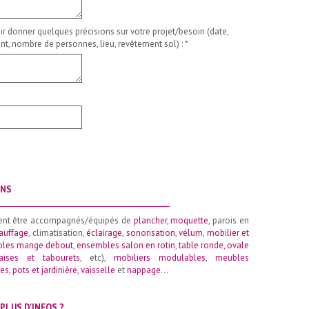
ir donner quelques précisions sur votre projet/besoin (date,
t, nombre de personnes, lieu, revêtement sol) :
*
ONS
__________________________________________________
ent être accompagnés/équipés de
plancher
,
moquette
, parois en
auffage
, climatisation,
éclairage
,
sonorisation
,
vélum
,
mobilier et
les mange debout
,
ensembles salon en rotin
,
table ronde
,
ovale
aises et tabourets
, etc),
mobiliers modulables
,
meubles
es, pots et jardinière
,
vaisselle
et
nappage
…
PLUS D'INFOS ?