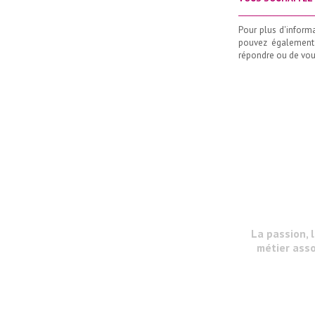
_____________________
Pour plus d'inform
pouvez également
répondre ou de vous
La passion, 
métier asso