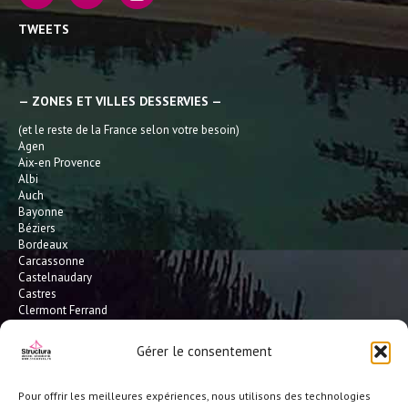
TWEETS
— ZONES ET VILLES DESSERVIES —
(et le reste de la France selon votre besoin)
Agen
Aix-en Provence
Albi
Auch
Bayonne
Béziers
Bordeaux
Carcassonne
Castelnaudary
Castres
Clermont Ferrand
Dax
Gaillac
Gérer le consentement
Hossegor
Leucate
Limoges
Pour offrir les meilleures expériences, nous utilisons des technologies