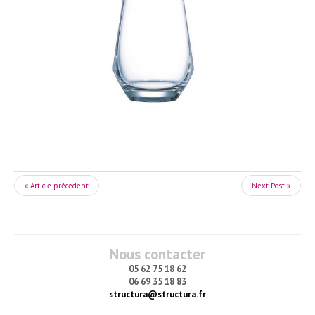
« Article précedent
Next Post »
Nous contacter
05 62 75 18 62
06 69 35 18 83
structura@structura.fr