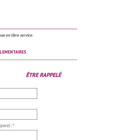
__________________________________________________
pas en libre service
.
LEMENTAIRES
__________________________________________________
ÊTRE RAPPELÉ
pace) :
*