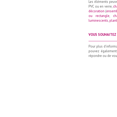
Les éléments peuv
PVC ou en verre,
ch
décoration
(
ensemb
ou rectangle
,
ch
luminescents
,
plant
VOUS SOUHAITEZ 
_____________________
Pour plus d'inform
pouvez également
répondre ou de vous