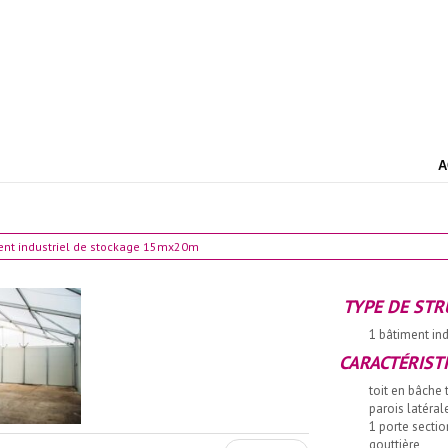
A
ent industriel de stockage 15mx20m
TYPE DE STR
1 bâtiment in
CARACTÉRIST
toit en bâche
parois latéra
1 porte secti
gouttière