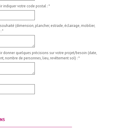
ir indiquer votre code postal :
*
 souhaité (dimension, plancher, estrade, éclairage, mobilier,
 :
*
ir donner quelques précisions sur votre projet/besoin (date,
t, nombre de personnes, lieu, revêtement sol) :
*
ONS
__________________________________________________