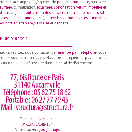
ent être accompagnés/équipés de
plancher
,
moquette
, parois en
auffage
, climatisation,
éclairage
,
sonorisation
,
vélum
,
mobilier et
les mange debout
,
ensembles salon en rotin
,
table ronde
,
ovale
aises et tabourets
, etc),
mobiliers modulables
,
meubles
es, pots et jardinière
,
vaisselle
et
nappage
…
PLUS D'INFOS ?
__________________________________________________
ations, veuillez nous contacter par
mail ou par téléphone
. Vous
 nous soumettre un devis. Nous ne manquerons pas de vous
 recontacter si nécessaire dans un délai de 48h environ.
Du lundi au vendredi.
9h-12h30/14h-18h
Nous trouver :
googlemaps