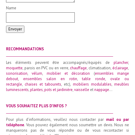
Name
Envoyer
RECOMMANDATIONS
_______________________________________________________________________
Les éléments peuvent être accompagnés/équipés de
plancher
,
moquette
, parois en PVC ou en verre,
chauffage
, climatisation,
éclairage
,
sonorisation
,
vélum
,
mobilier et décoration
(
ensembles mange
debout
,
ensembles salon en rotin
,
table ronde
,
ovale ou
rectangle
,
chaises et tabourets
, etc),
mobiliers modulables
,
meubles
luminescents
,
plantes, pots et jardinière
,
vaisselle
et
nappage
…
VOUS SOUHAITEZ PLUS D'INFOS ?
_______________________________________________________________________
Pour plus d'informations, veuillez nous contacter par
mail ou par
téléphone
. Vous pouvez également nous soumettre un devis. Nous ne
manquerons pas de vous répondre ou de vous recontacter si