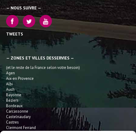
— NOUS SUIVRE —
TWEETS
— ZONES ET VILLES DESSERVIES —
(et le reste de la France selon votre besoin)
Agen
Aix-en Provence
Albi
Auch
Bayonne
Béziers
Bordeaux
Carcassonne
Castelnaudary
Castres
Clermont Ferrand
Dax