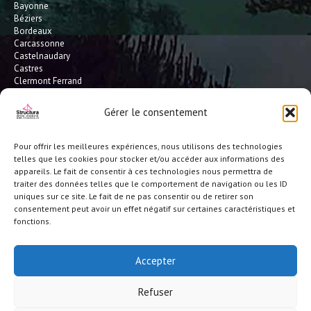
Bayonne
Béziers
Bordeaux
Carcassonne
Castelnaudary
Castres
Clermont Ferrand
Dax
Gaillac
Gérer le consentement
Hossegor
Leucate
Limoges
Pour offrir les meilleures expériences, nous utilisons des technologies
L'Isle Jourdain
telles que les cookies pour stocker et/ou accéder aux informations des
Montauban
appareils. Le fait de consentir à ces technologies nous permettra de
Mont-de-Marsan
traiter des données telles que le comportement de navigation ou les ID
Montpellier
uniques sur ce site. Le fait de ne pas consentir ou de retirer son
Narbonne
consentement peut avoir un effet négatif sur certaines caractéristiques et
Pau
fonctions.
Perpignan
Saint-Gaudens
Seignosse
Accepter
Tarbes
Toulouse
Refuser
et toute la France