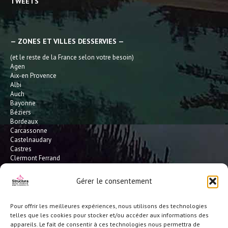
TWEETS
— ZONES ET VILLES DESSERVIES —
(et le reste de la France selon votre besoin)
Agen
Aix-en Provence
Albi
Auch
Bayonne
Béziers
Bordeaux
Carcassonne
Castelnaudary
Castres
Clermont Ferrand
Dax
Gaillac
Gérer le consentement
Hossegor
Leucate
Limoges
Pour offrir les meilleures expériences, nous utilisons des technologies
L'Isle Jourdain
telles que les cookies pour stocker et/ou accéder aux informations des
Montauban
appareils. Le fait de consentir à ces technologies nous permettra de