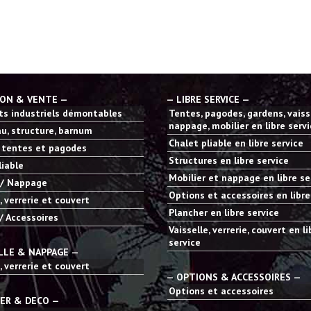
ION & VENTE —
— LIBRE SERVICE —
s industriels démontables
Tentes, pagodes, gardens, vaisse
nappage, mobilier en libre serv
u, structure, barnum
Chalet pliable en libre service
 tentes et pagodes
Structures en libre service
liable
Mobilier et nappage en libre se
 / Nappage
Options et accessoires en libre
, verrerie et couvert
Plancher en libre service
/ Accessoires
Vaisselle, verrerie, couvert en li
service
LLE & NAPPAGE —
, verrerie et couvert
— OPTIONS & ACCESSOIRES —
Options et accessoires
IER & DECO —