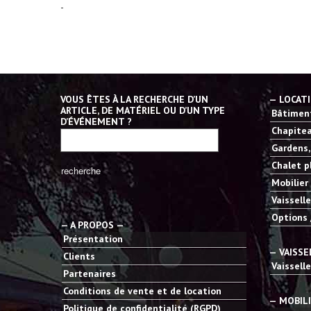
-
VOUS ÊTES À LA RECHERCHE D’UN
— LOCAT
ARTICLE, DE MATÉRIEL OU D’UN TYPE
Bâtiment
D’ÉVÉNEMENT ?
Chapitea
Gardens,
Chalet p
Mobilier
Vaisselle
Options 
— A PROPOS —
Présentation
— VAISSE
Clients
Vaisselle
Partenaires
Conditions de vente et de location
— MOBIL
Politique de confidentialité (RGPD)