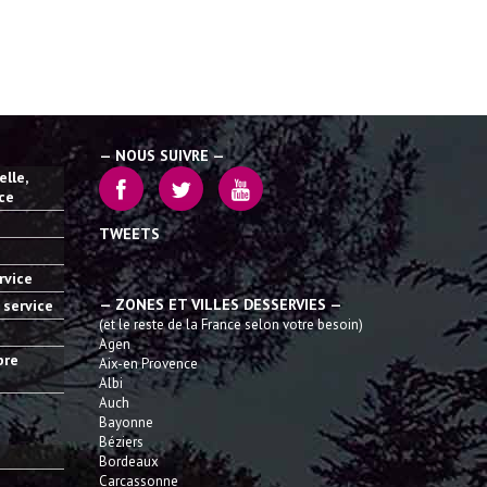
— NOUS SUIVRE —
lle,
ice
TWEETS
rvice
— ZONES ET VILLES DESSERVIES —
 service
(et le reste de la France selon votre besoin)
Agen
bre
Aix-en Provence
Albi
Auch
Bayonne
Béziers
Bordeaux
Carcassonne