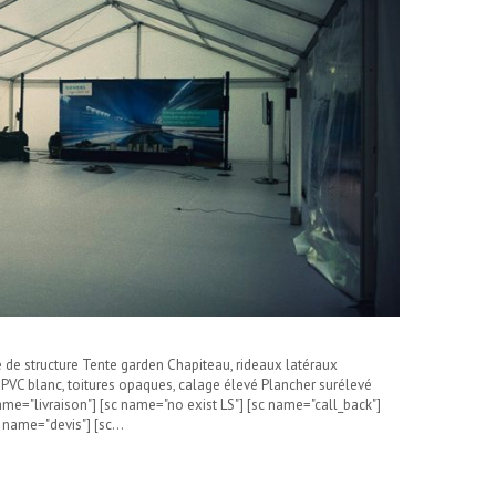
 de structure Tente garden Chapiteau, rideaux latéraux
PVC blanc, toitures opaques, calage élevé Plancher surélevé
me="livraison"] [sc name="no exist LS"] [sc name="call_back"]
 name="devis"] [sc…