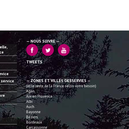
— NOUS SUIVRE —
lle,
ice
TWEETS
rvice
— ZONES ET VILLES DESSERVIES —
 service
(et le reste de la France selon votre besoin)
Agen
bre
Aix-en Provence
Albi
Auch
Bayonne
Béziers
Bordeaux
Carcassonne