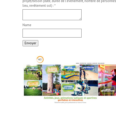
projet/besoin (date, durée de l'événement, nombre de personnes
lieu, revêtement sol) :
*
Name
Envoyer