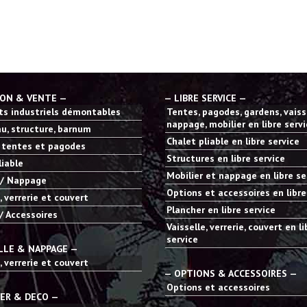
ION & VENTE —
— LIBRE SERVICE —
s industriels démontables
Tentes, pagodes, gardens, vaisse
nappage, mobilier en libre serv
u, structure, barnum
Chalet pliable en libre service
 tentes et pagodes
Structures en libre service
liable
Mobilier et nappage en libre se
 / Nappage
Options et accessoires en libre
, verrerie et couvert
Plancher en libre service
/ Accessoires
Vaisselle, verrerie, couvert en li
service
LLE & NAPPAGE —
, verrerie et couvert
— OPTIONS & ACCESSOIRES —
Options et accessoires
IER & DECO —