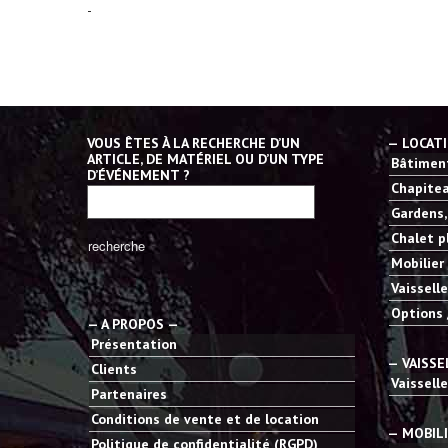
-
VOUS ÊTES À LA RECHERCHE D’UN
— LOCAT
ARTICLE, DE MATÉRIEL OU D’UN TYPE
Bâtiment
D’ÉVÉNEMENT ?
Chapitea
Gardens,
Chalet p
Mobilier
Vaisselle
Options 
— A PROPOS —
Présentation
— VAISSE
Clients
Vaisselle
Partenaires
Conditions de vente et de location
— MOBIL
Politique de confidentialité (RGPD)