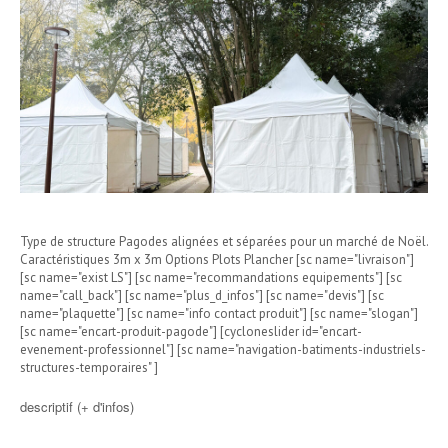
Type de structure Pagodes alignées et séparées pour un marché de Noël.
Caractéristiques 3m x 3m Options Plots Plancher [sc name="livraison"]
[sc name="exist LS"] [sc name="recommandations equipements"] [sc
name="call_back"] [sc name="plus_d_infos"] [sc name="devis"] [sc
name="plaquette"] [sc name="info contact produit"] [sc name="slogan"]
[sc name="encart-produit-pagode"] [cycloneslider id="encart-
evenement-professionnel"] [sc name="navigation-batiments-industriels-
structures-temporaires" ]
descriptif (+ d'infos)