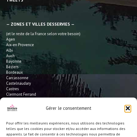
TWEETS
— ZONES ET VILLES DESSERVIES —
(et le reste de la France selon votre besoin)
Agen
Aix-en Provence
Albi
Auch
Bayonne
Béziers
Bordeaux
Carcassonne
Castelnaudary
Castres
Clermont Ferrand
Dax
Gaillac
Gérer le consentement
Hossegor
Leucate
Limoges
Pour offrir les meilleures expériences, nous utilisons des technologies
L'Isle Jourdain
telles que les cookies pour stocker et/ou accéder aux informations des
Montauban
appareils. Le fait de consentir à ces technologies nous permettra de