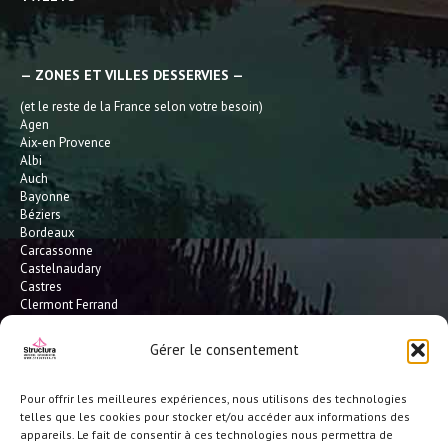
— ZONES ET VILLES DESSERVIES —
(et le reste de la France selon votre besoin)
Agen
Aix-en Provence
Albi
Auch
Bayonne
Béziers
Bordeaux
Carcassonne
Castelnaudary
Castres
Clermont Ferrand
Dax
Gaillac
Gérer le consentement
Hossegor
Leucate
Limoges
Pour offrir les meilleures expériences, nous utilisons des technologies
L'Isle Jourdain
telles que les cookies pour stocker et/ou accéder aux informations des
Montauban
appareils. Le fait de consentir à ces technologies nous permettra de