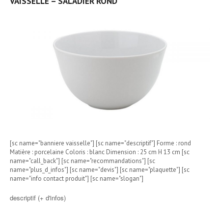
VAISSELLE – SALADIER ROND
[sc name="banniere vaisselle"] [sc name="descriptif"] Forme : rond
Matière : porcelaine Coloris : blanc Dimension : 25 cm H 13 cm [sc
name="call_back"] [sc name="recommandations"] [sc
name="plus_d_infos"] [sc name="devis"] [sc name="plaquette"] [sc
name="info contact produit"] [sc name="slogan"]
descriptif (+ d'infos)