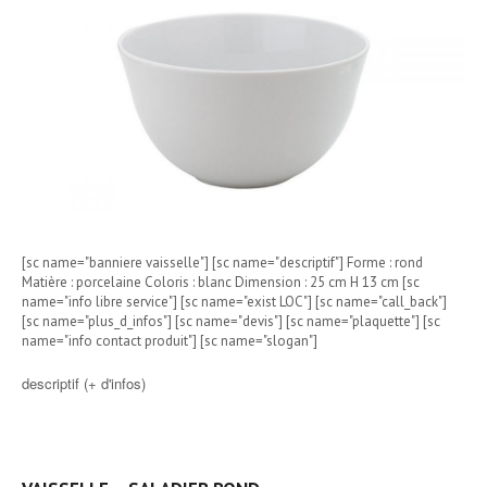
[sc name="banniere vaisselle"] [sc name="descriptif"] Forme : rond
Matière : porcelaine Coloris : blanc Dimension : 25 cm H 13 cm [sc
name="info libre service"] [sc name="exist LOC"] [sc name="call_back"]
[sc name="plus_d_infos"] [sc name="devis"] [sc name="plaquette"] [sc
name="info contact produit"] [sc name="slogan"]
descriptif (+ d'infos)