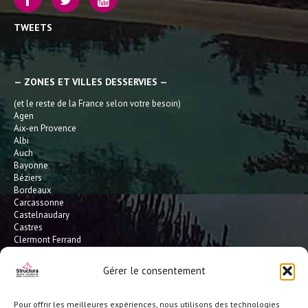
TWEETS
— ZONES ET VILLES DESSERVIES —
(et le reste de la France selon votre besoin)
Agen
Aix-en Provence
Albi
Auch
Bayonne
Béziers
Bordeaux
Carcassonne
Castelnaudary
Castres
Clermont Ferrand
Dax
Gaillac
Gérer le consentement
Hossegor
Leucate
Limoges
Pour offrir les meilleures expériences, nous utilisons des technologies