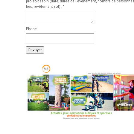
projet/besoin (date, durée de l'événement, nombre de personnes
lieu, revêtement sol) :
*
Phone
Envoyer