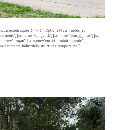
c. Caractéristiques 3m x 3m Options Plots Tables [sc
ements"] [sc name="call_back"] [sc name="plus_d_infos"] [sc
sc name="slogan"] [sc name="encart-produit-pagode"]
n-batiments-industriels-structures-temporaires" ]