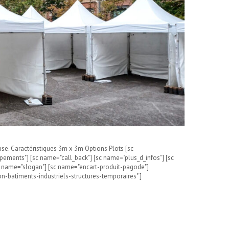
se. Caractéristiques 3m x 3m Options Plots [sc
ements"] [sc name="call_back"] [sc name="plus_d_infos"] [sc
sc name="slogan"] [sc name="encart-produit-pagode"]
n-batiments-industriels-structures-temporaires" ]