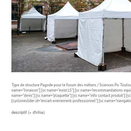
Type de structure Pagode pour le forum des métiers / Sciences Po Toulou
name="livraison"] [sc name="exist LS"] [sc name="recommandations equip
name="devis"] [sc name="plaquette"] [sc name="info contact produit"] [
[cycloneslider id="encart-evenement-professionnel"] [sc name="navigatio
descriptif (+ d'infos)