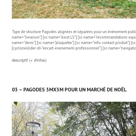
Type de structure Pagodes alignées et séparées pour un événement publi
name="livraison"] [sc name="exist LS"] [sc name="recommandations equip
name="devis"] [sc name="plaquette"] [sc name="info contact produit"] [
[cycloneslider id="encart-evenement-professionnel"] [sc name="navigatio
descriptif (+ d'infos)
03 – PAGODES 3MX3M POUR UN MARCHÉ DE NOËL