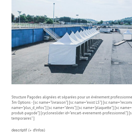
Structure Pagodes alignées et séparées pour un événement professionnel 
3m Options - [sc name="livraison"] [sc name="exist LS"] [sc name="reco
name="plus_d_infos"] [sc name="devis"] [sc name="plaquette"] [sc name="
produit-pagode"] [cycloneslider id="encart-evenement-professionnel"] [s
temporaires" ]
descriptif (+ d'infos)