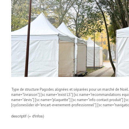
Type de structure Pagodes alignées et séparées pour un marché de Noël.
name="livraison"] [sc name="exist LS"] [sc name="recommandations equip
name="devis"] [sc name="plaquette"] [sc name="info contact produit"] [
[cycloneslider id="encart-evenement-professionnel"] [sc name="navigatio
descriptif (+ d'infos)