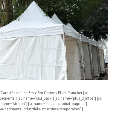
 Caractéristiques 3m x 3m Options Plots Plancher [sc
ements"] [sc name="call_back"] [sc name="plus_d_infos"] [sc
sc name="slogan"] [sc name="encart-produit-pagode"]
n-batiments-industriels-structures-temporaires" ]