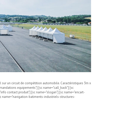
sur un circuit de compétition automobile. Caractéristiques 3m x
mmandations equipements"] [sc name="call_back"] [sc
info contact produit"] [sc name="slogan"] [sc name="encart-
c name="navigation-batiments-industriels-structures-