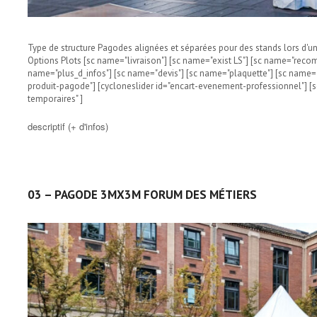
Type de structure Pagodes alignées et séparées pour des stands lors d'un
Options Plots [sc name="livraison"] [sc name="exist LS"] [sc name="rec
name="plus_d_infos"] [sc name="devis"] [sc name="plaquette"] [sc name="
produit-pagode"] [cycloneslider id="encart-evenement-professionnel"] [s
temporaires" ]
descriptif (+ d'infos)
03 – PAGODE 3MX3M FORUM DES MÉTIERS