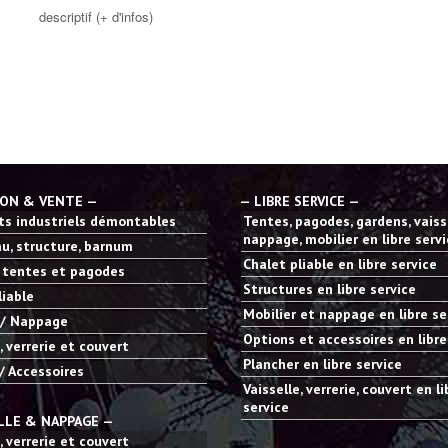
descriptif (+ d'infos)
ION & VENTE —
— LIBRE SERVICE —
s industriels démontables
Tentes, pagodes, gardens, vaisse
nappage, mobilier en libre serv
u, structure, barnum
Chalet pliable en libre service
 tentes et pagodes
Structures en libre service
liable
Mobilier et nappage en libre se
 / Nappage
Options et accessoires en libre
, verrerie et couvert
Plancher en libre service
/ Accessoires
Vaisselle, verrerie, couvert en li
service
LLE & NAPPAGE —
, verrerie et couvert