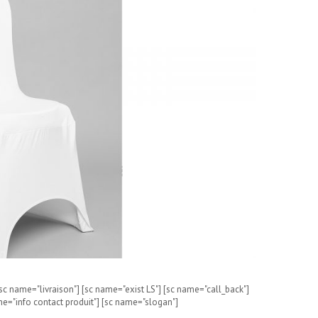
sc name="livraison"] [sc name="exist LS"] [sc name="call_back"]
me="info contact produit"] [sc name="slogan"]