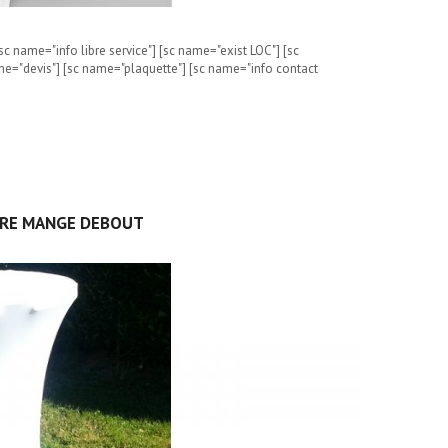
c name="info libre service"] [sc name="exist LOC"] [sc
me="devis"] [sc name="plaquette"] [sc name="info contact
IRE MANGE DEBOUT