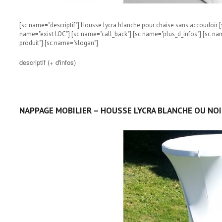
[sc name="descriptif"] Housse lycra blanche pour chaise sans accoudoir [s
name="exist LOC"] [sc name="call_back"] [sc name="plus_d_infos"] [sc na
produit"] [sc name="slogan"]
descriptif (+ d'infos)
NAPPAGE MOBILIER – HOUSSE LYCRA BLANCHE OU NO