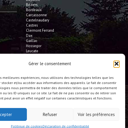
Béziers
Bordeaux
Carcassonne
Castelnaudary
Castres
Clermont Ferrand
Dax
Gaillac
Hossegor
Leucate
Limoges
L'Isle Jourdain
Gérer le consentement
Montauban
Mont-de-Marsan
Montpellier
les meilleures expériences, nous utilisons des technologies telles que les
Narbonne
 stocker et/ou accéder aux informations des appareils. Le fait de consentir
Pau
ologies nous permettra de traiter des données telles que le comportement
Perpignan
n ou les ID uniques sur ce site. Le fait de ne pas consentir ou de retirer son
Saint-Gaudens
 peut avoir un effet négatif sur certaines caractéristiques et fonctions.
Seignosse
Tarbes
Toulouse
cepter
Refuser
Voir les préférences
et toute la France
Politique de cookies
Déclaration de confidentialité