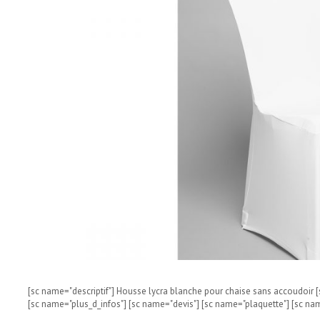
[sc name="descriptif"] Housse lycra blanche pour chaise sans accoudoir [
[sc name="plus_d_infos"] [sc name="devis"] [sc name="plaquette"] [sc na