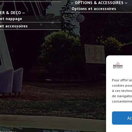
— OPTIONS & ACCESSOIRES —
Options et accessoires
IER & DECO —
 et nappage
et accessoires
Pour offrir 
cookies pour
à ces techn
de navigatio
consentement
Ac