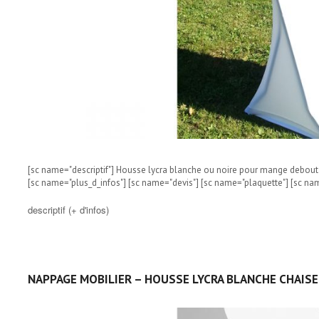
[sc name="descriptif"] Housse lycra blanche ou noire pour mange debout 
[sc name="plus_d_infos"] [sc name="devis"] [sc name="plaquette"] [sc na
descriptif (+ d'infos)
NAPPAGE MOBILIER – HOUSSE LYCRA BLANCHE CHAISE