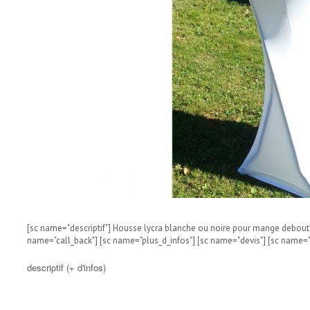
[sc name="descriptif"] Housse lycra blanche ou noire pour mange debout [
name="call_back"] [sc name="plus_d_infos"] [sc name="devis"] [sc name="
descriptif (+ d'infos)