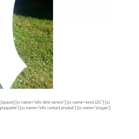
spacer] [sc name="info libre service"] [sc name="exist LOC"] [sc
plaquette"] [sc name="info contact produit"] [sc name="slogan"]