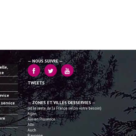
— NOUS SUIVRE —
lle,
ice
TWEETS
rvice
— ZONES ET VILLES DESSERVIES —
 service
(et le reste de la France selon votre besoin)
Agen
bre
Aix-en Provence
Albi
Auch
Bayonne