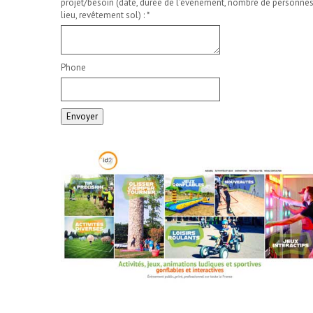
projet/besoin (date, durée de l'événement, nombre de personnes
lieu, revêtement sol) :
*
Phone
Envoyer