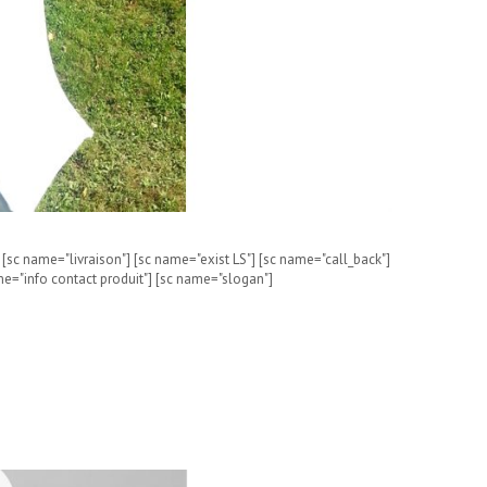
[sc name="livraison"] [sc name="exist LS"] [sc name="call_back"]
me="info contact produit"] [sc name="slogan"]