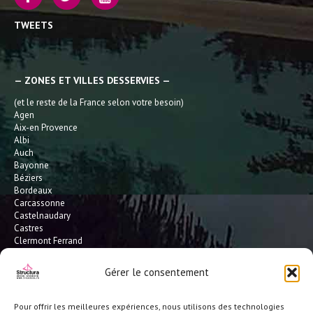
TWEETS
— ZONES ET VILLES DESSERVIES —
(et le reste de la France selon votre besoin)
Agen
Aix-en Provence
Albi
Auch
Bayonne
Béziers
Bordeaux
Carcassonne
Castelnaudary
Castres
Clermont Ferrand
Dax
Gaillac
Gérer le consentement
Hossegor
Leucate
Limoges
Pour offrir les meilleures expériences, nous utilisons des technologies