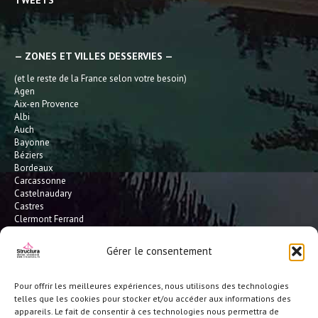
TWEETS
— ZONES ET VILLES DESSERVIES —
(et le reste de la France selon votre besoin)
Agen
Aix-en Provence
Albi
Auch
Bayonne
Béziers
Bordeaux
Carcassonne
Castelnaudary
Castres
Clermont Ferrand
Dax
Gaillac
Gérer le consentement
Hossegor
Leucate
Limoges
Pour offrir les meilleures expériences, nous utilisons des technologies
L'Isle Jourdain
telles que les cookies pour stocker et/ou accéder aux informations des
Montauban
appareils. Le fait de consentir à ces technologies nous permettra de