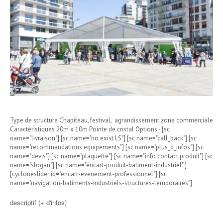
Type de structure Chapiteau, festival, agrandissement zone commerciale
Caractéristiques 20m x 10m Pointe de cristal Options - [sc
name="livraison"] [sc name="no exist LS"] [sc name="call_back"] [sc
name="recommandations equipements"] [sc name="plus_d_infos"] [sc
name="devis"] [sc name="plaquette"] [sc name="info contact produit"] [sc
name="slogan"] [sc name="encart-produit-batiment-industriel" ]
[cycloneslider id="encart-evenement-professionnel"] [sc
name="navigation-batiments-industriels-structures-temporaires"]
descriptif (+ d'infos)