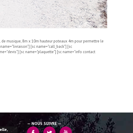
ival de musique, 8m x 10m hauteur poteaux 4m pour permettre le
 name="livraison"] [sc name="call_back"] [sc
e="devis"] [sc name="plaquette"] [sc name="info contact
— NOUS SUIVRE —
lle,