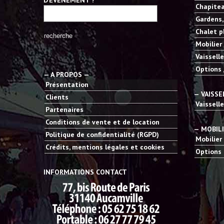
D’ÉVÉNEMENT ?
Chapitea
Gardens,
Chalet p
Mobilier
Vaisselle
Options 
— A PROPOS —
Présentation
— VAISSE
Clients
Vaisselle
Partenaires
Conditions de vente et de location
— MOBIL
Politique de confidentialité (RGPD)
Mobilier
Crédits, mentions légales et cookies
Options 
INFORMATIONS CONTACT