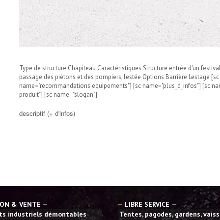
Type de structure Chapiteau Caractéristiques Structure entrée d'un fest
passage des piétons et des pompiers, lestée Options Barrière Lestage [sc
name="recommandations equipements"] [sc name="plus_d_infos"] [sc nam
produit"] [sc name="slogan"]
descriptif (+ d'infos)
ION & VENTE —
— LIBRE SERVICE —
s industriels démontables
Tentes, pagodes, gardens, vaisse