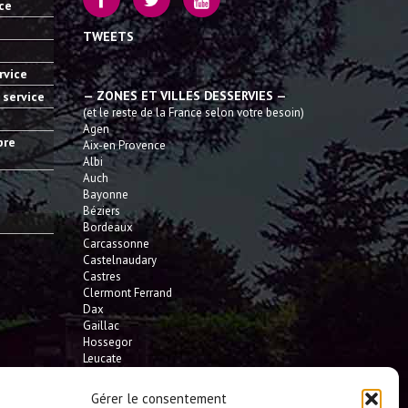
ice
TWEETS
rvice
— ZONES ET VILLES DESSERVIES —
 service
(et le reste de la France selon votre besoin)
Agen
bre
Aix-en Provence
Albi
Auch
Bayonne
Béziers
Bordeaux
Carcassonne
Castelnaudary
Castres
Clermont Ferrand
Dax
Gaillac
Hossegor
Leucate
Limoges
L'Isle Jourdain
Gérer le consentement
Montauban