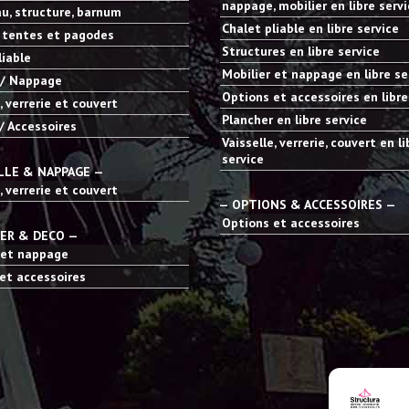
nappage, mobilier en libre serv
u, structure, barnum
Chalet pliable en libre service
 tentes et pagodes
Structures en libre service
liable
Mobilier et nappage en libre se
 / Nappage
Options et accessoires en libre
, verrerie et couvert
Plancher en libre service
/ Accessoires
Vaisselle, verrerie, couvert en li
service
LLE & NAPPAGE —
, verrerie et couvert
— OPTIONS & ACCESSOIRES —
Options et accessoires
IER & DECO —
 et nappage
et accessoires