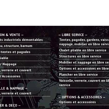
ION & VENTE —
— LIBRE SERVICE —
s industriels démontables
Tentes, pagodes, gardens, vaisse
nappage, mobilier en libre serv
u, structure, barnum
Chalet pliable en libre service
 tentes et pagodes
Structures en libre service
liable
Mobilier et nappage en libre se
 / Nappage
Options et accessoires en libre
, verrerie et couvert
Plancher en libre service
/ Accessoires
Vaisselle, verrerie, couvert en li
service
LLE & NAPPAGE —
, verrerie et couvert
— OPTIONS & ACCESSOIRES —
Options et accessoires
IER & DECO —