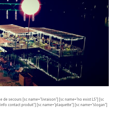
e de secours [sc name="livraison"] [sc name="no exist LS"] [sc
info contact produit"] [sc name="plaquette"] [sc name="slogan"]