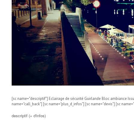
[sc name="descriptif"] Eclairage de sécurité Guirlande Bloc ambiance Issu
name="call_back"] [sc name="plus_d_infos"] [sc name="devis"] [sc name="
descriptif (+ d'infos)