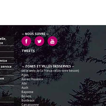
— NOUS SUIVRE —
lle,
ice
TWEETS
rvice
— ZONES ET VILLES DESSERVIES —
 service
(et le reste de la France selon votre besoin)
Agen
bre
Aix-en Provence
Albi
Auch
Bayonne
Béziers
Bordeaux
Carcassonne