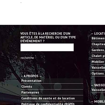
-
VOUS ÊTES À LA RECHERCHE D’UN
— LOCAT
ARTICLE, DE MATÉRIEL OU D’UN TYPE
Bâtiment
D’ÉVÉNEMENT ?
Chapitea
Gardens,
Chalet p
Mobilier
Vaisselle
Options 
— A PROPOS —
Présentation
— VAISSE
Clients
Vaisselle
Partenaires
Conditions de vente et de location
— MOBIL
Politique de confidentialité (RGPD)