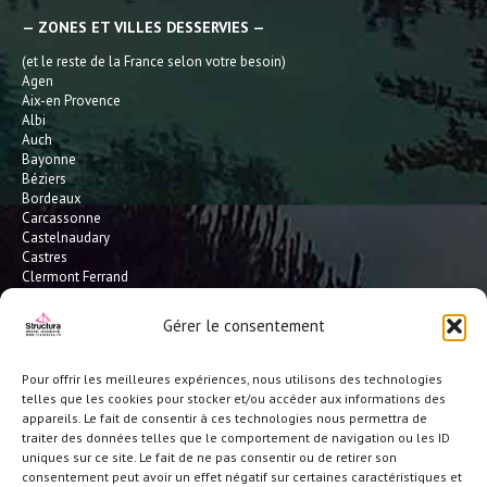
— ZONES ET VILLES DESSERVIES —
(et le reste de la France selon votre besoin)
Agen
Aix-en Provence
Albi
Auch
Bayonne
Béziers
Bordeaux
Carcassonne
Castelnaudary
Castres
Clermont Ferrand
Dax
Gaillac
Gérer le consentement
Hossegor
Leucate
Limoges
Pour offrir les meilleures expériences, nous utilisons des technologies
L'Isle Jourdain
telles que les cookies pour stocker et/ou accéder aux informations des
Montauban
appareils. Le fait de consentir à ces technologies nous permettra de
Mont-de-Marsan
traiter des données telles que le comportement de navigation ou les ID
Montpellier
uniques sur ce site. Le fait de ne pas consentir ou de retirer son
Narbonne
consentement peut avoir un effet négatif sur certaines caractéristiques et