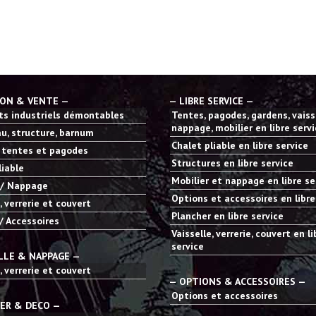
ION & VENTE —
— LIBRE SERVICE —
s industriels démontables
Tentes, pagodes, gardens, vaisse
nappage, mobilier en libre serv
u, structure, barnum
Chalet pliable en libre service
 tentes et pagodes
Structures en libre service
liable
Mobilier et nappage en libre se
 / Nappage
Options et accessoires en libre
, verrerie et couvert
Plancher en libre service
/ Accessoires
Vaisselle, verrerie, couvert en li
service
LLE & NAPPAGE —
, verrerie et couvert
— OPTIONS & ACCESSOIRES —
Options et accessoires
IER & DECO —