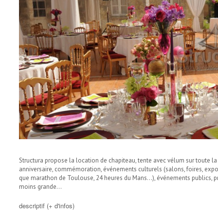
Structura propose la location de chapiteau, tente avec vélum sur toute la
anniversaire, commémoration, événements culturels (salons, foires, exposi
que marathon de Toulouse, 24 heures du Mans...), événements publics, pri
moins grande…
descriptif (+ d'infos)