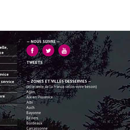
— NOUS SUIVRE —
lle,
ice
TWEETS
rvice
— ZONES ET VILLES DESSERVIES —
 service
(et le reste de la France selon votre besoin)
Agen
bre
Aix-en Provence
Albi
Auch
Bayonne
Béziers
Bordeaux
Carcassonne