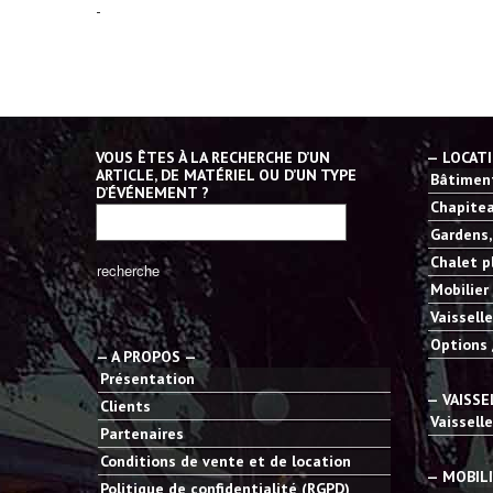
-
VOUS ÊTES À LA RECHERCHE D’UN
— LOCAT
ARTICLE, DE MATÉRIEL OU D’UN TYPE
Bâtiment
D’ÉVÉNEMENT ?
Chapitea
Gardens,
Chalet p
Mobilier
Vaisselle
Options 
— A PROPOS —
Présentation
— VAISSE
Clients
Vaisselle
Partenaires
Conditions de vente et de location
— MOBIL
Politique de confidentialité (RGPD)