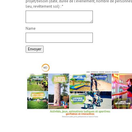
projet/besoin (date, durée de l'événement, nombre de personnes
lieu, revêtement sol) :
*
Name
Envoyer