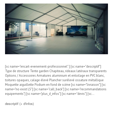
[sc name="encart-evenement-professionnel" ] [sc name="descriptif"]
Type de structure Tente garden Chapiteau, rideaux latéraux transparents
Options / Accessoires Armatures aluminium et entoilage en PVC blanc,
toitures opaques, calage élevé Plancher surélevé ossature métallique
Moquette aiguillette Podium en fond de scène [sc name="livraison"] [sc
name="no exist LS"] [sc name="call_back"] [sc name="recommandations
equipements"] [sc name="plus_d_infos"] [sc name="devis"] [sc…
descriptif (+ d'infos)