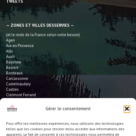
TWEETS
— ZONES ET VILLES DESSERVIES —
(et le reste de la France selon votre besoin)
Agen
Aix-en Provence
Albi
Auch
Bayonne
Béziers
Bordeaux
Carcassonne
Castelnaudary
Castres
Clermont Ferrand
Dax
Gaillac
Gérer le consentement
Hossegor
Leucate
Limoges
Pour offrir les meilleures expériences, nous utilisons des technologies
L'Isle Jourdain
telles que les cookies pour stocker et/ou accéder aux informations des
Montauban
appareils. Le fait de consentir à ces technologies nous permettra de