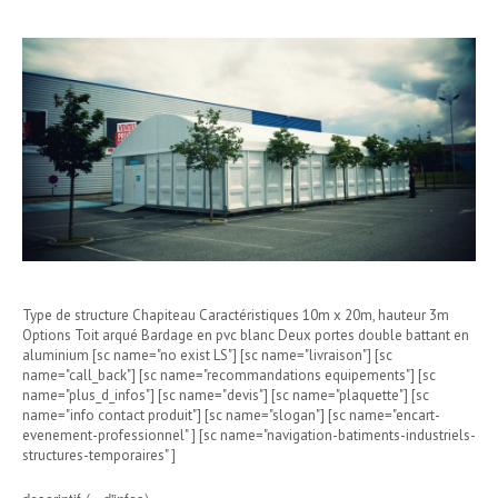
Type de structure Chapiteau Caractéristiques 10m x 20m, hauteur 3m
Options Toit arqué Bardage en pvc blanc Deux portes double battant en
aluminium [sc name="no exist LS"] [sc name="livraison"] [sc
name="call_back"] [sc name="recommandations equipements"] [sc
name="plus_d_infos"] [sc name="devis"] [sc name="plaquette"] [sc
name="info contact produit"] [sc name="slogan"] [sc name="encart-
evenement-professionnel" ] [sc name="navigation-batiments-industriels-
structures-temporaires" ]