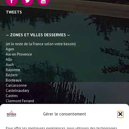
TWEETS
— ZONES ET VILLES DESSERVIES —
(et le reste de la France selon votre besoin)
Agen
Aix-en Provence
Albi
Auch
Bayonne
Béziers
Bordeaux
Carcassonne
Castelnaudary
Castres
Clermont Ferrand
Dax
Gaillac
Gérer le consentement
Hossegor
Leucate
Limoges
Pour offrir les meilleures expériences, nous utilisons des technologies