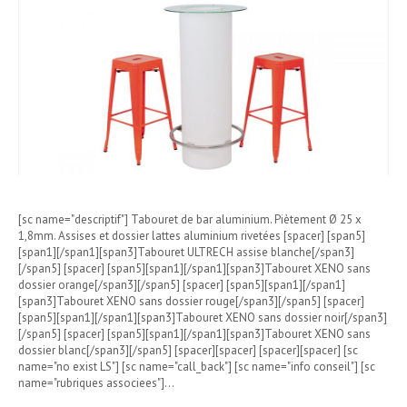
[sc name="descriptif"] Tabouret de bar aluminium. Piètement Ø 25 x
1,8mm. Assises et dossier lattes aluminium rivetées [spacer] [span5]
[span1][/span1][span3]Tabouret ULTRECH assise blanche[/span3]
[/span5] [spacer] [span5][span1][/span1][span3]Tabouret XENO sans
dossier orange[/span3][/span5] [spacer] [span5][span1][/span1]
[span3]Tabouret XENO sans dossier rouge[/span3][/span5] [spacer]
[span5][span1][/span1][span3]Tabouret XENO sans dossier noir[/span3]
[/span5] [spacer] [span5][span1][/span1][span3]Tabouret XENO sans
dossier blanc[/span3][/span5] [spacer][spacer] [spacer][spacer] [sc
name="no exist LS"] [sc name="call_back"] [sc name="info conseil"] [sc
name="rubriques associees"]…