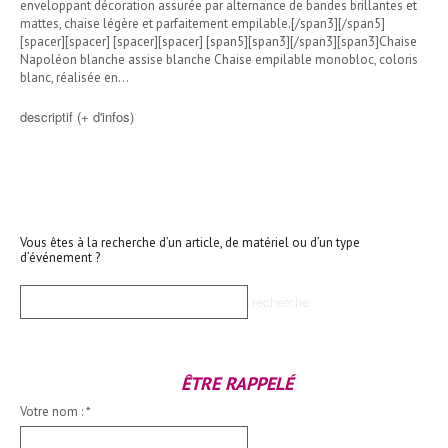
enveloppant décoration assurée par alternance de bandes brillantes et
mattes, chaise légère et parfaitement empilable.[/span3][/span5]
[spacer][spacer] [spacer][spacer] [span5][span3][/span3][span3]Chaise
Napoléon blanche assise blanche Chaise empilable monobloc, coloris
blanc, réalisée en…
descriptif (+ d'infos)
Vous êtes à la recherche d’un article, de matériel ou d’un type
d’événement ?
ÊTRE RAPPELÉ
Votre nom :
*