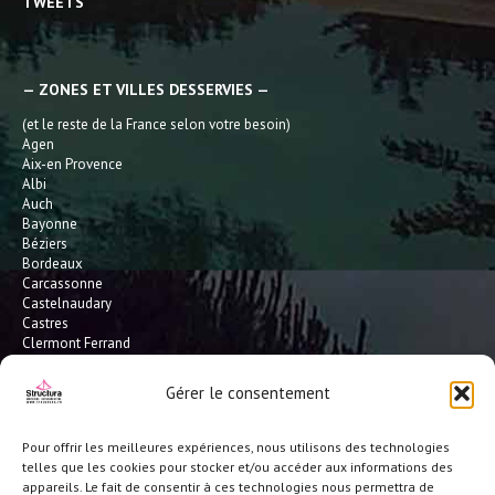
TWEETS
— ZONES ET VILLES DESSERVIES —
(et le reste de la France selon votre besoin)
Agen
Aix-en Provence
Albi
Auch
Bayonne
Béziers
Bordeaux
Carcassonne
Castelnaudary
Castres
Clermont Ferrand
Dax
Gaillac
Gérer le consentement
Hossegor
Leucate
Limoges
Pour offrir les meilleures expériences, nous utilisons des technologies
L'Isle Jourdain
telles que les cookies pour stocker et/ou accéder aux informations des
Montauban
appareils. Le fait de consentir à ces technologies nous permettra de