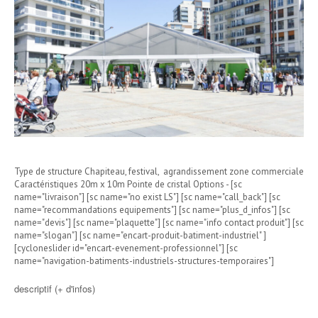
Type de structure Chapiteau, festival, agrandissement zone commerciale
Caractéristiques 20m x 10m Pointe de cristal Options - [sc
name="livraison"] [sc name="no exist LS"] [sc name="call_back"] [sc
name="recommandations equipements"] [sc name="plus_d_infos"] [sc
name="devis"] [sc name="plaquette"] [sc name="info contact produit"] [sc
name="slogan"] [sc name="encart-produit-batiment-industriel" ]
[cycloneslider id="encart-evenement-professionnel"] [sc
name="navigation-batiments-industriels-structures-temporaires"]
descriptif (+ d'infos)