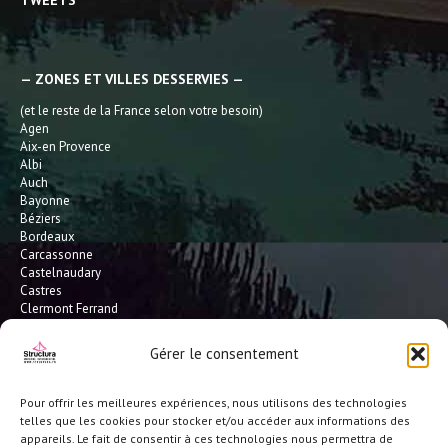
TWEETS
— ZONES ET VILLES DESSERVIES —
(et le reste de la France selon votre besoin)
Agen
Aix-en Provence
Albi
Auch
Bayonne
Béziers
Bordeaux
Carcassonne
Castelnaudary
Castres
Clermont Ferrand
Dax
Gaillac
Gérer le consentement
Hossegor
Leucate
Limoges
Pour offrir les meilleures expériences, nous utilisons des technologies
L'Isle Jourdain
telles que les cookies pour stocker et/ou accéder aux informations des
Montauban
appareils. Le fait de consentir à ces technologies nous permettra de