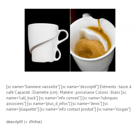
[sc name="banniere vaisselle"] [sc name="descriptif"] Eléments : tasse à
café Capacité : Diamètre (cm) : Matière : porcelaine Coloris : blanc [sc
name="call_back"] [sc name="info conseil"] [sc name="rubriques
associees"] [sc name="plus_d_infos"] [sc name="devis"] [sc
name="plaquette"] [sc name="info contact produit"] [sc name="slogan"]
descriptif (+ d'infos)