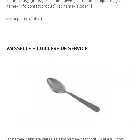
name="plus_d_infos"] [sc name="devis"] [sc name="plaquette"] [sc
name="info contact produit"] [sc name="slogan" ]
descriptif (+ d'infos)
VAISSELLE – CUILLÈRE DE SERVICE
[sc name="banniere vaisselle"] [sc name="descriptif"] Matière : inox