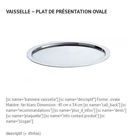
VAISSELLE – PLAT DE PRÉSENTATION OVALE
[sc name="banniere vaisselle"] [sc name="descriptif"] Forme : ovale
Matière : fer blanc Dimension : 45 cm x 34 cm [sc name="call_back"] [sc
name="recommandations"] [sc name="plus_d_infos"] [sc name="devis"]
[sc name="plaquette"] [sc name="info contact produit"] [sc
name="slogan"]
descriptif (+ d'infos)