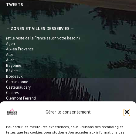
TWEETS
— ZONES ET VILLES DESSERVIES —
(et le reste de la France selon votre besoin)
Agen
Aix-en Provence
Albi
Auch
Bayonne
Béziers
Bordeaux
Carcassonne
Castelnaudary
Castres
Clermont Ferrand
Dax
Gaillac
Gérer le consentement
Hossegor
Leucate
Limoges
Pour offrir les meilleures expériences, nous utilisons des technologies
L'Isle Jourdain
telles que les cookies pour stocker et/ou accéder aux informations des