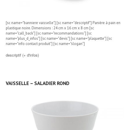
[sc name="banniere vaisselle"] [sc name="descriptif"] Panière à pain en
plastique noire. Dimensions : 24 cm x 16 cm x 8 cm [sc
name="call_back"] [sc name="recommandations"] [sc
name="plus_d_infos"] [sc name="devis"] [sc name="plaquette"] [sc
name="info contact produit"] [sc name="slogan"]
descriptif (+ d'infos)
VAISSELLE – SALADIER ROND