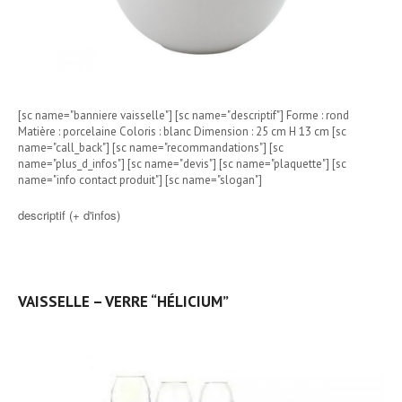
[sc name="banniere vaisselle"] [sc name="descriptif"] Forme : rond
Matière : porcelaine Coloris : blanc Dimension : 25 cm H 13 cm [sc
name="call_back"] [sc name="recommandations"] [sc
name="plus_d_infos"] [sc name="devis"] [sc name="plaquette"] [sc
name="info contact produit"] [sc name="slogan"]
descriptif (+ d'infos)
VAISSELLE – VERRE “HÉLICIUM”