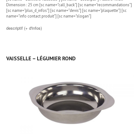
Dimension : 25 cm [sc name="call_back"] [sc name="recommandations"]
[sc name="plus_d_infos"] [sc name="devis"] [sc name="plaquette"] [sc
name="info contact produit"] [sc name="slogan"]
descriptif (+ d'infos)
VAISSELLE – LÉGUMIER ROND