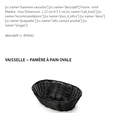
[sc name="banniere vaisselle"] [sc name="descriptif"] Forme : rond
Matière : inox Dimension : L 22 cm H 5.5 cm [sc name="call_back"] [sc
name="recommandations"] [sc name="plus_d_infos"] [sc name="devis"]
[sc name="plaquette"] [sc name="info contact produit"] [sc
name="slogan"]
descriptif (+ d'infos)
VAISSELLE – PANIÈRE À PAIN OVALE