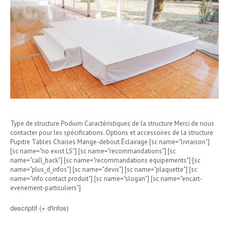
Type de structure Podium Caractéristiques de la structure Merci de nous
contacter pour les spécifications. Options et accessoires de la structure
Pupitre Tables Chaises Mange-debout Éclairage [sc name="livraison"]
[sc name="no exist LS"] [sc name="recommandations"] [sc
name="call_back"] [sc name="recommandations equipements"] [sc
name="plus_d_infos"] [sc name="devis"] [sc name="plaquette"] [sc
name="info contact produit"] [sc name="slogan"] [sc name="encart-
evenement-particuliers"]
descriptif (+ d'infos)