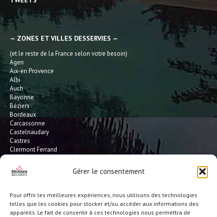
TWEETS
— ZONES ET VILLES DESSERVIES —
(et le reste de la France selon votre besoin)
Agen
Aix-en Provence
Albi
Auch
Bayonne
Béziers
Bordeaux
Carcassonne
Castelnaudary
Castres
Clermont Ferrand
Dax
Gaillac
Gérer le consentement
Hossegor
Leucate
Limoges
Pour offrir les meilleures expériences, nous utilisons des technologies
L'Isle Jourdain
telles que les cookies pour stocker et/ou accéder aux informations des
Montauban
appareils. Le fait de consentir à ces technologies nous permettra de