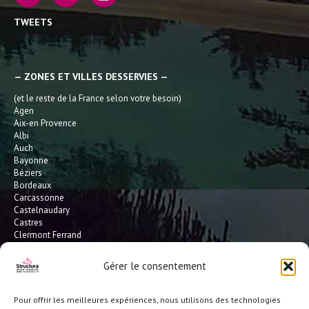
TWEETS
— ZONES ET VILLES DESSERVIES —
(et le reste de la France selon votre besoin)
Agen
Aix-en Provence
Albi
Auch
Bayonne
Béziers
Bordeaux
Carcassonne
Castelnaudary
Castres
Clermont Ferrand
Dax
Gaillac
Gérer le consentement
Hossegor
Leucate
Limoges
Pour offrir les meilleures expériences, nous utilisons des technologies