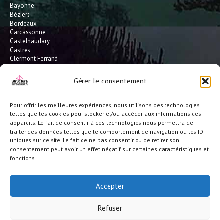
Bayonne
Béziers
Bordeaux
Carcassonne
Castelnaudary
Castres
Clermont Ferrand
Dax
Gaillac
Gérer le consentement
Hossegor
Leucate
Limoges
Pour offrir les meilleures expériences, nous utilisons des technologies
L'Isle Jourdain
telles que les cookies pour stocker et/ou accéder aux informations des
Montauban
appareils. Le fait de consentir à ces technologies nous permettra de
Mont-de-Marsan
traiter des données telles que le comportement de navigation ou les ID
Montpellier
uniques sur ce site. Le fait de ne pas consentir ou de retirer son
Narbonne
consentement peut avoir un effet négatif sur certaines caractéristiques et
Pau
fonctions.
Perpignan
Saint-Gaudens
Seignosse
Accepter
Tarbes
Toulouse
Refuser
et toute la France