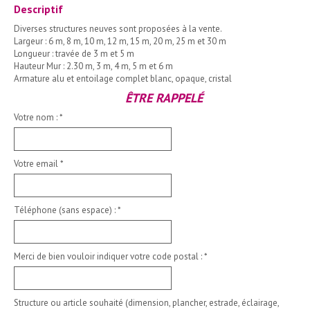
Descriptif
Diverses structures neuves sont proposées à la vente.
Largeur : 6 m, 8 m, 10 m, 12 m, 15 m, 20 m, 25 m et 30 m
Longueur : travée de 3 m et 5 m
Hauteur Mur : 2.30 m, 3 m, 4 m, 5 m et 6 m
Armature alu et entoilage complet blanc, opaque, cristal
ÊTRE RAPPELÉ
Votre nom :
*
Votre email
*
Téléphone (sans espace) :
*
Merci de bien vouloir indiquer votre code postal :
*
Structure ou article souhaité (dimension, plancher, estrade, éclairage,