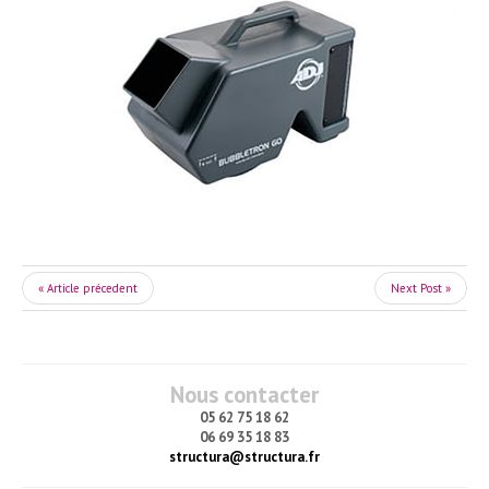
« Article précedent
Next Post »
Nous contacter
05 62 75 18 62
06 69 35 18 83
structura@structura.fr