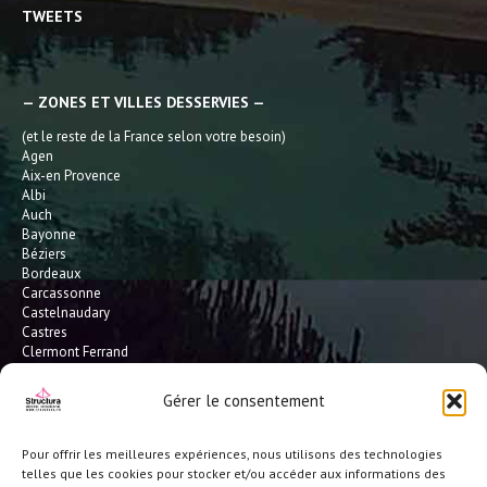
TWEETS
— ZONES ET VILLES DESSERVIES —
(et le reste de la France selon votre besoin)
Agen
Aix-en Provence
Albi
Auch
Bayonne
Béziers
Bordeaux
Carcassonne
Castelnaudary
Castres
Clermont Ferrand
Dax
Gaillac
Gérer le consentement
Hossegor
Leucate
Limoges
Pour offrir les meilleures expériences, nous utilisons des technologies
L'Isle Jourdain
telles que les cookies pour stocker et/ou accéder aux informations des