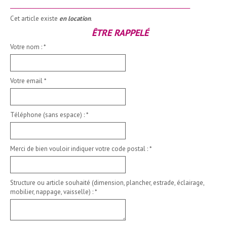
_______________________________________________________________________
Cet article existe
en location
.
ÊTRE RAPPELÉ
Votre nom :
*
Votre email
*
Téléphone (sans espace) :
*
Merci de bien vouloir indiquer votre code postal :
*
Structure ou article souhaité (dimension, plancher, estrade, éclairage,
mobilier, nappage, vaisselle) :
*