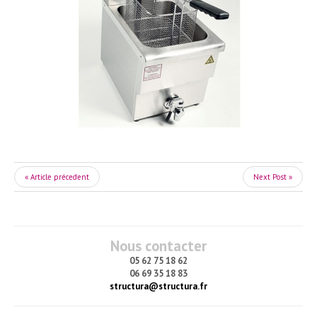
« Article précedent
Next Post »
Nous contacter
05 62 75 18 62
06 69 35 18 83
structura@structura.fr