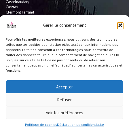
Castelnaudary
Castres
Clermont Ferrand
Dax
Gaillac
Gérer le consentement
Hossegor
Leucate
Limoges
Pour offrir les meilleures expériences, nous utilisons des technologies
L'Isle Jourdain
telles que les cookies pour stocker et/ou accéder aux informations des
Montauban
appareils. Le fait de consentir à ces technologies nous permettra de
Mont-de-Marsan
traiter des données telles que le comportement de navigation ou les ID
Montpellier
uniques sur ce site. Le fait de ne pas consentir ou de retirer son
Narbonne
consentement peut avoir un effet négatif sur certaines caractéristiques et
Pau
fonctions.
Perpignan
Saint-Gaudens
Seignosse
Accepter
Tarbes
Toulouse
Refuser
et toute la France
© Structura 2026 |
Crédits-ML
|
Réalisation site/référencement BS
Voir les préférences
Consulting
Politique de cookies
Déclaration de confidentialité