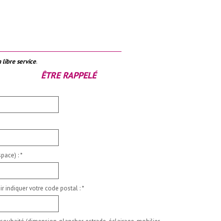
__________________________________________________
 libre service
.
ÊTRE RAPPELÉ
pace) :
*
ir indiquer votre code postal :
*