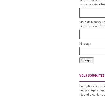
Structure ou article
nappage, vaisselle)
Merci de bien voulo
durée de l'événemen
Message
Envoyer
VOUS SOUHAITEZ 
_____________________
Pour plus d'inform
pouvez également
répondre ou de vous