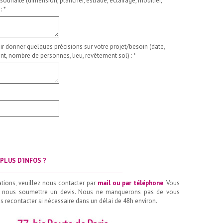
 souhaité (dimension, plancher, estrade, éclairage, mobilier,
 :
*
ir donner quelques précisions sur votre projet/besoin (date,
t, nombre de personnes, lieu, revêtement sol) :
*
PLUS D'INFOS ?
__________________________________________________
ations, veuillez nous contacter par
mail ou par téléphone
. Vous
 nous soumettre un devis. Nous ne manquerons pas de vous
 recontacter si nécessaire dans un délai de 48h environ.