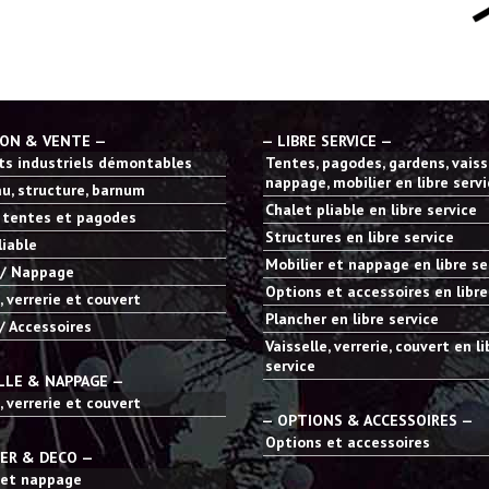
ION & VENTE —
— LIBRE SERVICE —
s industriels démontables
Tentes, pagodes, gardens, vaisse
nappage, mobilier en libre serv
u, structure, barnum
Chalet pliable en libre service
 tentes et pagodes
Structures en libre service
liable
Mobilier et nappage en libre se
 / Nappage
Options et accessoires en libre
, verrerie et couvert
Plancher en libre service
/ Accessoires
Vaisselle, verrerie, couvert en li
service
LLE & NAPPAGE —
, verrerie et couvert
— OPTIONS & ACCESSOIRES —
Options et accessoires
IER & DECO —
 et nappage