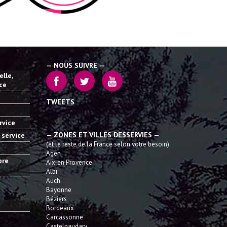
— NOUS SUIVRE —
lle,
ice
TWEETS
rvice
— ZONES ET VILLES DESSERVIES —
 service
(et le reste de la France selon votre besoin)
Agen
bre
Aix-en Provence
Albi
Auch
Bayonne
Béziers
Bordeaux
Carcassonne
Castelnaudary