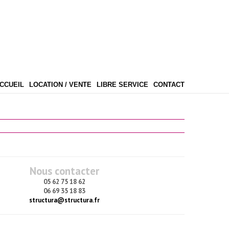
CCUEIL
LOCATION / VENTE
LIBRE SERVICE
CONTACT
Nous contacter
05 62 75 18 62
06 69 35 18 83
structura@structura.fr