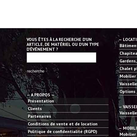
VOUS ÊTES À LA RECHERCHE D’UN
— LOCAT
ARTICLE, DE MATÉRIEL OU D’UN TYPE
Bâtiment
D’ÉVÉNEMENT ?
Chapitea
Gardens,
Chalet p
Mobilier
Vaisselle
Options 
— A PROPOS —
Présentation
— VAISSE
Clients
Vaisselle
Partenaires
Conditions de vente et de location
— MOBIL
Politique de confidentialité (RGPD)
Mobilier