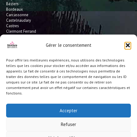
Béziers
Bordeaux
Carcassonne
Castelnaudary
Castres
Clermont Ferrand
Dax
Gaillac
Gérer le consentement
Hossegor
Leucate
Limoges
Pour offrir les meilleures expériences, nous utilisons des technologies
L'Isle Jourdain
telles que les cookies pour stocker et/ou accéder aux informations des
Montauban
appareils. Le fait de consentir à ces technologies nous permettra de
Mont-de-Marsan
traiter des données telles que le comportement de navigation ou les ID
Montpellier
uniques sur ce site. Le fait de ne pas consentir ou de retirer son
Narbonne
consentement peut avoir un effet négatif sur certaines caractéristiques et
Pau
fonctions.
Perpignan
Saint-Gaudens
Seignosse
Accepter
Tarbes
Toulouse
Refuser
et toute la France
© Structura 2026 |
Crédits-ML
|
Réalisation site/référencement BS