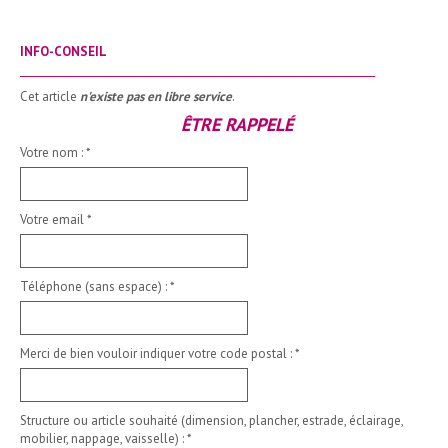
INFO-CONSEIL
_______________________________________________________________________
Cet article
n'existe pas en libre service
.
ÊTRE RAPPELÉ
Votre nom :
*
Votre email
*
Téléphone (sans espace) :
*
Merci de bien vouloir indiquer votre code postal :
*
Structure ou article souhaité (dimension, plancher, estrade, éclairage,
mobilier, nappage, vaisselle) :
*