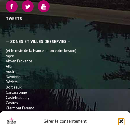
TWEETS
— ZONES ET VILLES DESSERVIES —
(et le reste de la France selon votre besoin)
Agen
Aix-en Provence
Albi
Auch
Bayonne
Béziers
Bordeaux
Carcassonne
Castelnaudary
Castres
Clermont Ferrand
Dax
Gaillac
Gérer le consentement
Hossegor
Leucate